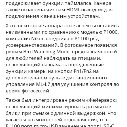
поддерживает функции таймлапса. Камера
также оснащена чистым HDMI-выходом для
подключения к внешним устройствам.
Хотя некоторые аппаратные аспекты остались
неизменными по сравнению с моделью P1000,
компания Nikon внедрила в P1100 ряд
усовершенствований. В фотокамере появился
режим Bird Watching Mode, предназначенный
для любителей наблюдать за птицами,
позволяющий назначать определенные
функции камеры на кнопки Fn1/Fn2 на
дополнительном пульте дистанционного
управления ML-L7 для улучшения контроля во
время фотосессий.
Также был интегрирован режим «Фейерверк»,
позволяющий минимизировать размытые
блики при съемке с длинной выдержкой. Что
касается возможностей подключения, то в
P1100 порт micro-USB заменен на порт USB-C