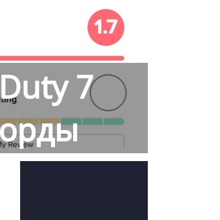
 Duty 7
корды