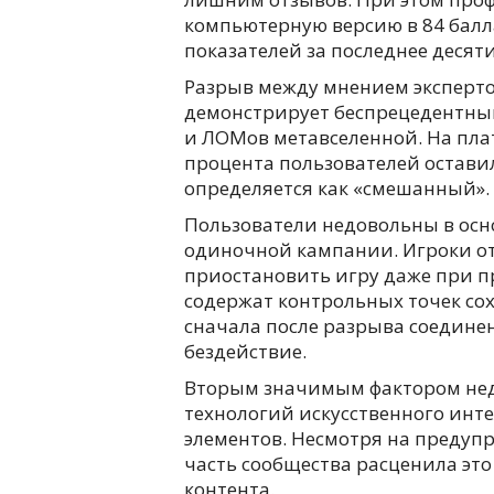
компьютерную версию в 84 балла
показателей за последнее десят
Разрыв между мнением экспертов
демонстрирует беспрецедентны
и ЛОМов метавселенной. На плат
процента пользователей остави
определяется как «смешанный».
Пользователи недовольны в ос
одиночной кампании. Игроки о
приостановить игру даже при п
содержат контрольных точек со
сначала после разрыва соедине
бездействие.
Вторым значимым фактором нед
технологий искусственного инт
элементов. Несмотря на предуп
часть сообщества расценила это
контента.