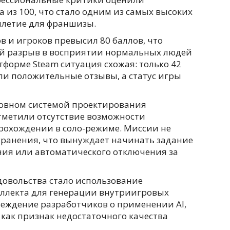
 из 100, что стало одним из самых высоких
илетие для франшизы.
 и игроков превысил 80 баллов, что
й разрыв в восприятии нормальных людей
форме Steam ситуация схожая: только 42
ли положительные отзывы, а статус игры
новном системой проектирования
тметили отсутствие возможности
рохождении в соло-режиме. Миссии не
хранения, что вынуждает начинать задание
ния или автоматического отключения за
овольства стало использование
еллекта для генерации внутриигровых
реждение разработчиков о применении AI,
 как признак недостаточного качества