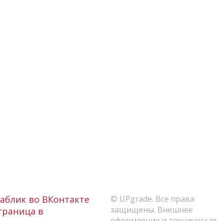
аблик во ВКонтакте
© UPgrade. Все права
защищены. Внешнее
раница в
оформление и техническая