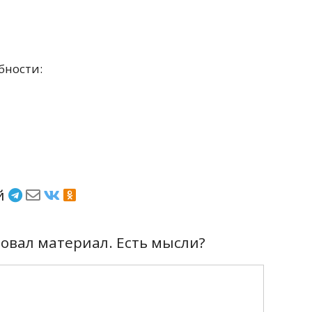
бности:
ёй
вал материал. Есть мысли?