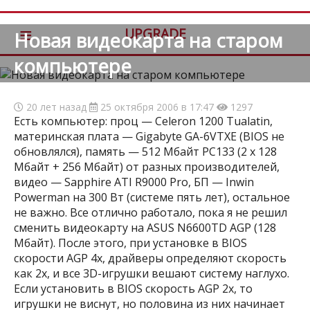
≡
UPGRADE
Новая видеокарта на старом
компьютере
20 лет назад
25 октября 2006 в 17:47
1297
Есть компьютер: проц — Celeron 1200 Tualatin,
материнская плата — Gigabyte GA-6VTXE (BIOS не
обновлялся), память — 512 Мбайт РС133 (2 х 128
Мбайт + 256 Мбайт) от разных производителей,
видео — Sapphire ATI R9000 Pro, БП — Inwin
Powerman на 300 Вт (системе пять лет), остальное
не важно. Все отлично работало, пока я не решил
сменить видеокарту на ASUS N6600TD AGP (128
Мбайт). После этого, при установке в BIOS
скорости AGP 4x, драйверы определяют скорость
как 2х, и все 3D-игрушки вешают систему наглухо.
Если установить в BIOS скорость AGP 2х, то
игрушки не виснут, но половина из них начинает