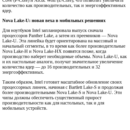
Cove (P-Core) и Arctic Wolf (E-Core), что позволит увеличить
количество как производительных, так и энергоэффективных
ядер.
Nova Lake-U: новая веха в мобильных решениях
Для ноутбуков Intel запланировала выпуск сначала
процессоров Panther Lake, а затем их преемников — Nova
Lake-U. Эта линейка будет ориентирована на массовый и
начальный сегменты, в то время как более производительные
Nova Lake-H и Nova Lake-HX появятся позже, когда
производство наберет необходимые объемы. Nova Lake-U, как
и их настольные аналоги, получат значительное увеличение
количества ядер — до 16 производительных и 32
энергоэффективных.
Таким образом, Intel готовит масштабное обновление своих
процессорных линеек, начиная с Bartlett Lake-S и продолжая
более производительными Nova Lake-S и Nova Lake-U. Эти
чипы должны обеспечить существенный прирост
производительности как для настольных, так и для
мобильных устройств.