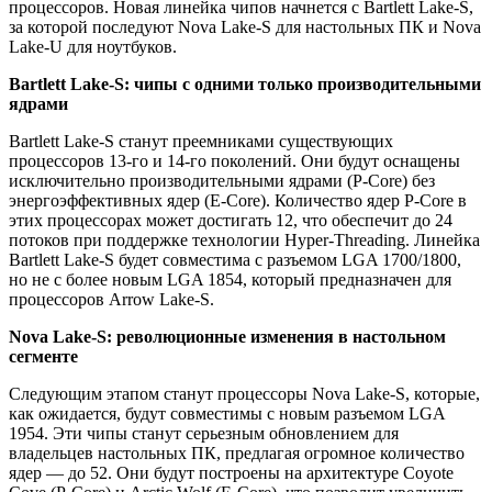
процессоров. Новая линейка чипов начнется с Bartlett Lake-S,
за которой последуют Nova Lake-S для настольных ПК и Nova
Lake-U для ноутбуков.
Bartlett Lake-S: чипы с одними только производительными
ядрами
Bartlett Lake-S станут преемниками существующих
процессоров 13-го и 14-го поколений. Они будут оснащены
исключительно производительными ядрами (P-Core) без
энергоэффективных ядер (E-Core). Количество ядер P-Core в
этих процессорах может достигать 12, что обеспечит до 24
потоков при поддержке технологии Hyper-Threading. Линейка
Bartlett Lake-S будет совместима с разъемом LGA 1700/1800,
но не с более новым LGA 1854, который предназначен для
процессоров Arrow Lake-S.
Nova Lake-S: революционные изменения в настольном
сегменте
Следующим этапом станут процессоры Nova Lake-S, которые,
как ожидается, будут совместимы с новым разъемом LGA
1954. Эти чипы станут серьезным обновлением для
владельцев настольных ПК, предлагая огромное количество
ядер — до 52. Они будут построены на архитектуре Coyote