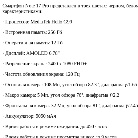
Cмартфон Note 17 Pro представлен в трех цветах: черном, бе
характеристиками:
· Процессор: MediaTek Helio G99
· Встроенная память: 256 Гб
· Оперативная память: 12 Гб
· Дисплей: AMOLED 6.78”
· Разрешение экрана: 2400 x 1080 FHD+
· Частота обновления экрана: 120 Гц
· Основная камера: 108 Мп, угол обзора 82.3°, диафрагма ƒ/1.65
· Макро камера: 5 Мп, угол обзора 76°, диафрагма ƒ/2.2
· Фронтальная камера: 32 Мп, угол обзора 81°, диафрагма ƒ/2.45
· Аккумулятор: 5050 мАч
· Время работы в режиме ожидания: до 450 часов
· Время работы в режиме просмотра видео: до 9 часов