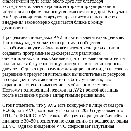
аналогичный путь занял около двух лет благодаря
экспериментальным версиям, которые циркулировали в
индустрии до формального утверждения стандарта. В случае с
AV2 производители стартуют практически с нуля, и срок
внедрения закономерно сдвигается ближе к концу
десятилетия.
Программная поддержка AV2 появится значительно раньше.
Поскольку кодек является открытым, сообщество
разработчиков уже сейчас может изучать спецификации и
создавать программные декодеры для различных
операционных систем. Ожидается, что первые библиотеки и
плагины для браузеров станут доступны в течение одного-
двух лет. Однако программное декодирование видео высокого
разрешения требует значительных вычислительных ресурсов
и сокращает время автономной работы устройств, что
ограничивает его применение в мобильном сегменте.
Поэтому полноценный переход на AV2 произойдёт лишь
после насыщения рынка аппаратными решениями.
Стоит отметить, что у AV2 есть конкурент в лице стандарта
H.266, или VVC, который утвердили в 2020 году совместно
ITU-T и ISO/IEC. VVC также обещает сокращение битрейта в
диапазоне 30–50 процентов по сравнению с предшествующим
HEVC. Однако внедрение VVC сдерживает запутанная