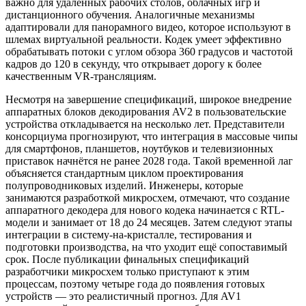
важно для удалённых рабочих столов, облачных игр и
дистанционного обучения. Аналогичные механизмы
адаптировали для панорамного видео, которое используют в
шлемах виртуальной реальности. Кодек умеет эффективно
обрабатывать потоки с углом обзора 360 градусов и частотой
кадров до 120 в секунду, что открывает дорогу к более
качественным VR-трансляциям.
Несмотря на завершение спецификаций, широкое внедрение
аппаратных блоков декодирования AV2 в пользовательские
устройства откладывается на несколько лет. Представители
консорциума прогнозируют, что интеграция в массовые чипы
для смартфонов, планшетов, ноутбуков и телевизионных
приставок начнётся не ранее 2028 года. Такой временной лаг
объясняется стандартным циклом проектирования
полупроводниковых изделий. Инженеры, которые
занимаются разработкой микросхем, отмечают, что создание
аппаратного декодера для нового кодека начинается с RTL-
модели и занимает от 18 до 24 месяцев. Затем следуют этапы
интеграции в систему-на-кристалле, тестирования и
подготовки производства, на что уходит ещё сопоставимый
срок. После публикации финальных спецификаций
разработчики микросхем только приступают к этим
процессам, поэтому четыре года до появления готовых
устройств — это реалистичный прогноз. Для AV1