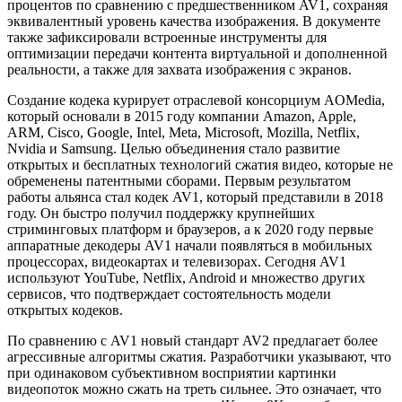
процентов по сравнению с предшественником AV1, сохраняя
эквивалентный уровень качества изображения. В документе
также зафиксировали встроенные инструменты для
оптимизации передачи контента виртуальной и дополненной
реальности, а также для захвата изображения с экранов.
Создание кодека курирует отраслевой консорциум AOMedia,
который основали в 2015 году компании Amazon, Apple,
ARM, Cisco, Google, Intel, Meta, Microsoft, Mozilla, Netflix,
Nvidia и Samsung. Целью объединения стало развитие
открытых и бесплатных технологий сжатия видео, которые не
обременены патентными сборами. Первым результатом
работы альянса стал кодек AV1, который представили в 2018
году. Он быстро получил поддержку крупнейших
стриминговых платформ и браузеров, а к 2020 году первые
аппаратные декодеры AV1 начали появляться в мобильных
процессорах, видеокартах и телевизорах. Сегодня AV1
используют YouTube, Netflix, Android и множество других
сервисов, что подтверждает состоятельность модели
открытых кодеков.
По сравнению с AV1 новый стандарт AV2 предлагает более
агрессивные алгоритмы сжатия. Разработчики указывают, что
при одинаковом субъективном восприятии картинки
видеопоток можно сжать на треть сильнее. Это означает, что