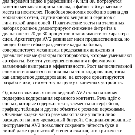
для передачи видео в разрешении 4K или 8K потребуется
заметно меньшая ширина канала, а файлы займут меньше
места на носителях. Подобная экономия особенно важна для
мобильных сетей, спутникового вещания и сервисов с
гигантской аудиторией. Практические тесты на эталонных
наборах роликов демонстрируют снижение битрейта в
диапазоне от 20 до 30 процентов в зависимости от характера
сцен. Архитектура AV2 развивает идеи предшественника, но
вводит более гибкое разделение кадра на блоки,
совершенствует механизмы предсказания движения и
добавляет новые фильтры постобработки, которые уменьшают
артефакты. Все эти усовершенствования и формируют
заявленный выигрыш в эффективности. Рост вычислительной
сложности ложится в основном на этап кодирования, тогда
как аппаратное декодирование, на которое ориентируются
разработчики, снимет эту нагрузку с конечных устройств.
Одним из значимых нововведений AV2 стала нативная
поддержка кодирования экранного контента. Речь идёт о
сценах, которые содержат текст, элементы интерфейсов,
графику, таблицы и другие объекты с резкими переходами.
Обычные кодеки часто размывают такие участки либо
расходуют на них чрезмерный битрейт. Специализированные
инструменты AV2 позволяют сохранять чёткость букв и
линий даже при высокой степени сжатия, что критически