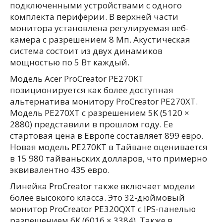
подключенными устройствами с одного
комплекта периферии. В верхней части
монитора установлена регулируемая веб-
камера с разрешением 8 Мп. Акустическая
система состоит из двух динамиков
мощностью по 5 Вт каждый.
Модель Acer ProCreator PE270KT
позиционируется как более доступная
альтернатива монитору ProCreator PE270XT.
Модель PE270XT с разрешением 5K (5120 ×
2880) представили в прошлом году. Ее
стартовая цена в Европе составляет 899 евро.
Новая модель PE270KT в Тайване оценивается
в 15 980 тайваньских долларов, что примерно
эквивалентно 435 евро.
Линейка ProCreator также включает модели
более высокого класса. Это 32-дюймовый
монитор ProCreator PE320QXT с IPS-панелью
разрешением 6K (6016 × 3384). Также в