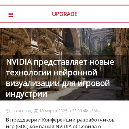
≡
UPGRADE
NVIDIA представляет новые
технологии нейронной
визуализации для игровой
индустрии
1 год назад
13 марта 2025 в 23:03
13604
В преддверии Конференции разработчиков
игр (GDC) компания NVIDIA объявила о