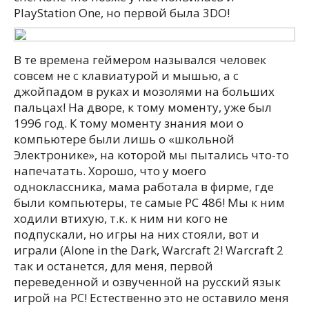
PlayStation One, но первой была 3DO!
В те времена геймером назывался человек
совсем не с клавиатурой и мышью, а с
джойпадом в руках и мозолями на больших
пальцах! На дворе, к тому моменту, уже был
1996 год. К тому моменту знания мои о
компьютере были лишь о «школьной
Электронике», на которой мы пытались что-то
напечатать. Хорошо, что у моего
одноклассника, мама работала в фирме, где
были компьютеры, те самые PC 486! Мы к ним
ходили втихую, т.к. к ним ни кого не
подпускали, но игры на них стояли, вот и
играли (Alone in the Dark, Warcraft 2! Warcraft 2
так и останется, для меня, первой
переведенной и озвученной на русский язык
игрой на PC! Естественно это не оставило меня