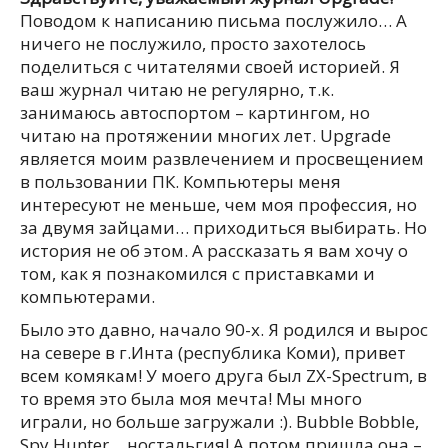
Поводом к написанию письма послужило… А
ничего не послужило, просто захотелось
поделиться с читателями своей историей. Я
ваш журнал читаю не регулярно, т.к.
занимаюсь автоспортом – картингом, но
читаю на протяжении многих лет. Upgrade
является моим развлечением и просвещением
в пользовании ПК. Компьютеры меня
интересуют не меньше, чем моя профессия, но
за двумя зайцами… приходиться выбирать. Но
история не об этом. А рассказать я вам хочу о
том, как я познакомился с приставками и
компьютерами.
Было это давно, начало 90-х. Я родился и вырос
на севере в г.Инта (республика Коми), привет
всем комякам! У моего друга был ZX-Spectrum, в
то время это была моя мечта! Мы много
играли, но больше загружали :). Bubble Bobble,
Spy Hunter… ностальгия! А потом пришла она –