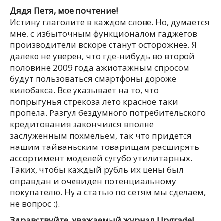
Дядя Петя, мое почтение!
Истину глаголите в каждом слове. Но, думается
мне, с избыточным функционалом гаджетов
производители вскоре станут осторожнее. Я
далеко не уверен, что где-нибудь во второй
половине 2009 года ажиотажным спросом
будут пользоваться смартфоны дороже
килобакса. Все указывает на то, что
попрыгунья стрекоза лето красное таки
пропела. Разгул бездумного потребительского
кредитования закончился вполне
заслуженным похмельем, так что придется
нашим тайваньским товарищам расширять
ассортимент моделей сугубо утилитарных.
Таких, чтобы каждый рубль их цены был
оправдан и очевиден потенциальному
покупателю. Ну а статью по сетям мы сделаем,
не вопрос :).
Здравствуйте, уважаемый журнал Upgrade!