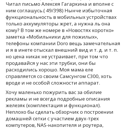
Читал письмо Алексея Гагаркина и вполне с
ним соглашусь.( 49/398) Нынче избыточная
функциональность в мобильных устройствах
только аккумуляторы жрет, а нужна ль она
кому? В том же номере в «Новостях коротко»
заметка «Мобильники для пожилых»,
телефоны компании Doro вещь замечательная
и я в инете отыскал внешний вид и т. д. и т. п.
но цена никак не устраивает, при том что
продавайся у нас эти трубки, они бы
расходились хорошо. Моя мама еле
справляется со своим Самсунгом С300, хоть
вроде и не особой сложности аппарат.
Хочу маленько пожурить вас за обилие
рекламы и не всегда подробные описания
железяк (комплектация и функционал).
Неплохо бы сделать обзорчик о построении
домашней сетки с участием двух-трех
компутеров, NAS-накопителя и роутера,