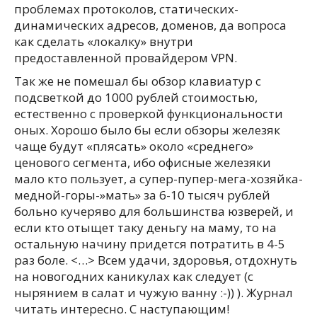
проблемах протоколов, статических-
динамических адресов, доменов, да вопроса
как сделать «локалку» внутри
предоставленной провайдером VPN.
Так же не помешал бы обзор клавиатур с
подсветкой до 1000 рублей стоимостью,
естественно с проверкой функциональности
оных. Хорошо было бы если обзоры железяк
чаще будут «плясать» около «среднего»
ценового сегмента, ибо офисные железяки
мало кто пользует, а супер-пупер-мега-хозяйка-
медной-горы-»мать» за 6-10 тысяч рублей
больно кучеряво для большинства юзверей, и
если кто отыщет таку деньгу на маму, то на
остальную начину придется потратить в 4-5
раз боле. <…> Всем удачи, здоровья, отдохнуть
на новогодних каникулах как следует (с
нырянием в салат и чужую ванну :-)) ). Журнал
читать интересно. С наступающим!