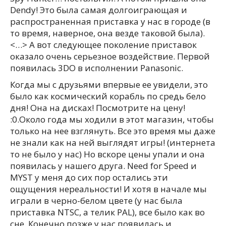
Dendy! Это была самая долгоиграющая и
распространенная приставка у нас в городе (в
то время, наверное, она везде таковой была).
<…> А вот следующее поколение приставок
оказало очень серьезное воздействие. Первой
появилась 3DO в исполнении Panasonic.
Когда мы с друзьями впервые ее увидели, это
было как космический корабль по средь бело
дня! Она на дисках! Посмотрите на цену!
:0.Около года мы ходили в этот магазин, чтобы
только на нее взглянуть. Все это время мы даже
не знали как на ней выглядят игры! (интернета
то не было у нас) Но вскоре цены упали и она
появилась у нашего друга. Need for Speed и
MYST у меня до сих пор остались эти
ощущения нереальности! И хотя в начале мы
играли в черно-белом цвете (у нас была
приставка NTSC, а телик PAL), все было как во
сне. Конечно позже у нас появилась и