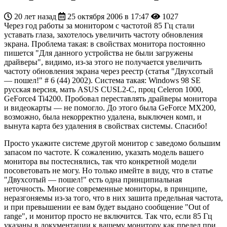
20 лет назад
25 октября 2006 в 17:47
1027
Через год работы за монитором с частотой 85 Гц стали
уставать глаза, захотелось увеличить частоту обновления
экрана. Проблема такая: в свойствах монитора постоянно
пишется "Для данного устройства не были загружены
драйверы", видимо, из-за этого не получается увеличить
частоту обновления экрана через реестр (статья "Двухсотый
— пошел!" # 6 (44) 2002). Система такая: Windows 98 SE
русская версия, мать ASUS CUSL2-C, проц Celeron 1000,
GeForce4 Ti4200. Пробовал переставлять драйверы монитора
и видеокарты — не помогло. До этого была GeForce MX200,
возможно, была некорректно удалена, выключен комп, и
вынута карта без удаления в свойствах системы. Спасибо!
Просто укажите системе другой монитор с заведомо большим
запасом по частоте. К сожалению, указать модель вашего
монитора вы постеснялись, так что конкретной модели
посоветовать не могу. Но только имейте в виду, что в статье
"Двухсотый — пошел!" есть одна принципиальная
неточность. Многие современные мониторы, в принципе,
неразгоняемы из-за того, что в них зашита предельная частота,
и при превышении ее вам будет выдано сообщение "Out of
range", и монитор просто не включится. Так что, если 85 Гц
указаны в документации к вашему монитору как предел при