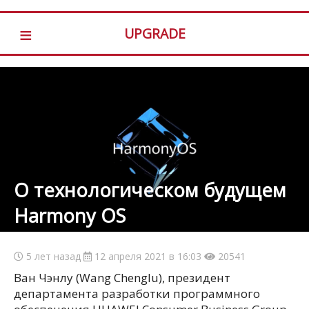
≡
UPGRADE
O технологическом будущем
Harmony OS
5 лет назад
12 апреля 2021 в 16:03
20541
Ван Чэнлу (Wang Chenglu), президент
департамента разработки программного