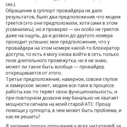
сек.).
Обращение в суппорт провайдера не дало
результатов, было два предположения: что модем
греется (это они предположили, хотя сами в этом
усомнились), но я проверял — он особо не греется
даже на ощупь, да и дозвон до другого номера
проходит успешно; мое предположение, что у
провайдера на этом номере какой-то блокиратор
доступа, то есть я могу снова войти в сеть только
поле длительного промежутка, но я не знаю,
может ли такое быть вообще — провайдер
открещивается от этого.
Третье предположение, наверное, совсем глупое
и ламерское: может, модем все-таки в процессе
работы как-то теряет свою функциональность, и
при повторном дозвоне ему банально не хватает
мощности сигнала на моей старой АТС. Прошу
помощи у суппорта, в чем может быть проблема, и
как ее решить?
Я заранее прошу прощения у всех читателей за