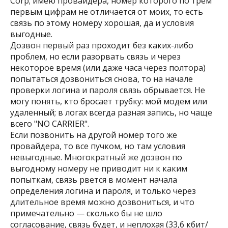
Corp; имею провайдера, номер которого по трем
первым цифрам не отличается от моих, то есть
связь по этому номеру хорошая, да и условия
выгодные.
Дозвон первый раз проходит без каких-либо
проблем, но если разорвать связь и через
некоторое время (или даже часа через полтора)
попытаться дозвониться снова, то на начале
проверки логина и пароля связь обрывается. Не
могу понять, кто бросает трубку: мой модем или
удаленный; в логах всегда разная запись, но чаще
всего "NO CARRIER".
Если позвонить на другой номер того же
провайдера, то все пучком, но там условия
невыгодные. Многократный же дозвон по
выгодному номеру не приводит ни к каким
попыткам, связь рвется в момент начала
определения логина и пароля, и только через
длительное время можно дозвониться, и что
примечательно — сколько бы не шло
согласование, связь будет, и неплохая (33,6 кбит/