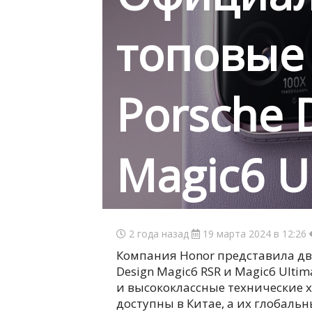
топовые
Porsche 
Magic6 U
2 года назад
19 марта 2024 в 12:26
Компания Honor представила дв
Design Magic6 RSR и Magic6 Ul
и высококлассные технические х
доступны в Китае, а их глобаль