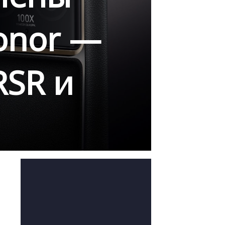
onor —
RSR и