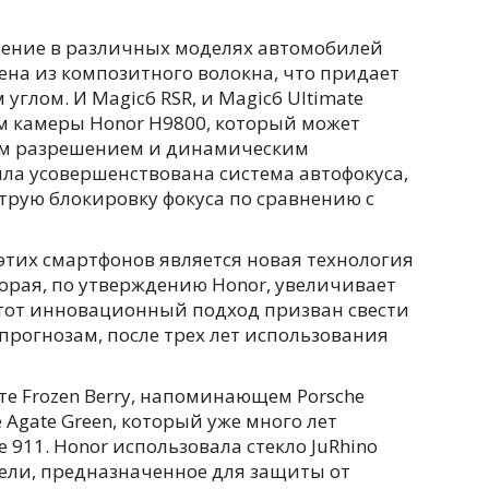
овение в различных моделях автомобилей
нена из композитного волокна, что придает
глом. И Magic6 RSR, и Magic6 Ultimate
 камеры Honor H9800, который может
ым разрешением и динамическим
ыла усовершенствована система автофокуса,
трую блокировку фокуса по сравнению с
тих смартфонов является новая технология
орая, по утверждению Honor, увеличивает
 Этот инновационный подход призван свести
прогнозам, после трех лет использования
те Frozen Berry, напоминающем Porsche
е Agate Green, который уже много лет
 911. Honor использовала стекло JuRhino
нели, предназначенное для защиты от