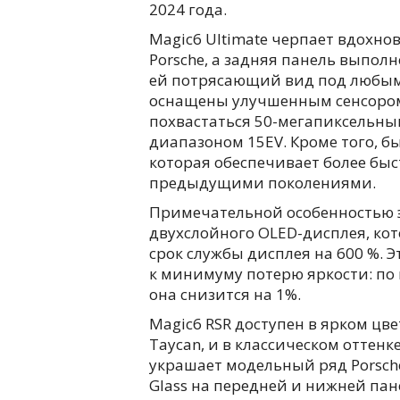
2024 года.
Magic6 Ultimate черпает вдохн
Porsche, а задняя панель выпол
ей потрясающий вид под любым у
оснащены улучшенным сенсором
похвастаться 50-мегапиксельн
диапазоном 15EV. Кроме того, б
которая обеспечивает более быс
предыдущими поколениями.
Примечательной особенностью э
двухслойного OLED-дисплея, кот
срок службы дисплея на 600 %.
к минимуму потерю яркости: по 
она снизится на 1%.
Magic6 RSR доступен в ярком цве
Taycan, и в классическом оттенк
украшает модельный ряд Porsche
Glass на передней и нижней па