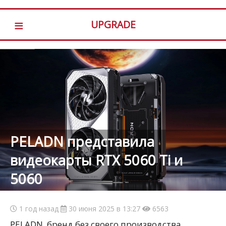
≡
UPGRADE
PELADN представила
видеокарты RTX 5060 Ti и
5060
1 год назад
30 июня 2025 в 13:27
6563
PELADN, бренд без своего производства