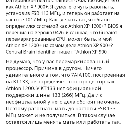
материнская плата Chaintech-7AIA/100 видит его
как Athlon XP 900+. Я сумел его чуть разогнать,
установив FSB 113 МГц, и теперь он работает на
частоте 1017 МГц. Как сделать так, чтобы он
определился системой как Athlon XP 1200+? BIOS я
перешил на версию 0426. Я слышал, что бывают
перемаркированные CPU, может быть, и мой
Athlon XP 1200+ на самом деле Athlon XP 900+?
Central Brain Identifier пишет: "Athlon XP 900".
Не думаю, что у вас перемаркированный
процессор. Причина в другом. Ничего
удивительного в том, что 7AIA100, построенная
на KT133, не определяет этот процессор как
Athlon 1200. У KT133 нет официальной
поддержки шины 133 (266) МГц. Да и с
неофициальной у него дела обстоят не очень.
Поэтому разогнать мать до частоты FSB 133
МГц может и не получиться. В таком случае
остается лишь менять мать или работать так.