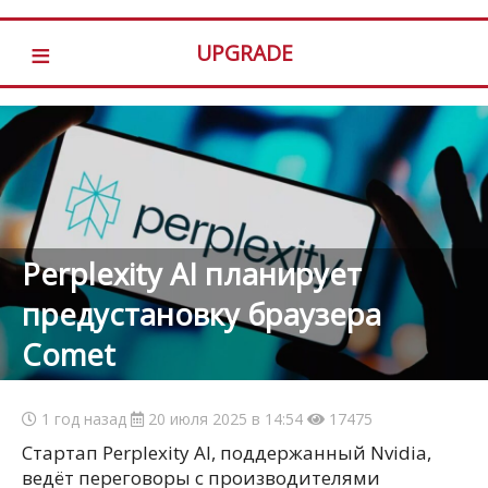
≡
UPGRADE
Perplexity AI планирует
предустановку браузера
Comet
1 год назад
20 июля 2025 в 14:54
17475
Стартап Perplexity AI, поддержанный Nvidia,
ведёт переговоры с производителями