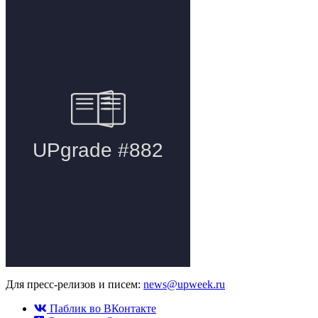
Для пресс-релизов и писем:
news@upweek.ru
Паблик во ВКонтакте