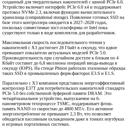
созданный для твердотельных накопителей с шиной PCIe 6.0.
Устройство включает интерфейс PCIe 6.0 x4 и поддерживает
протокол NVMe 2.3, включая функцию вычислительного
хранилища (computational storage). Появление готовых SSD на
базе этого контроллера ожидается в 2027–2028 годах,
поскольку совместимые хост-платформы от Intel пока
существуют только в виде комплектов для разработчиков.
Максимальная скорость последовательного чтения у
накопителей с X3 достигнет 28 Гбайт в секунду, что вдвое
превышает показатели актуальных моделей PCIe 5.0.
Производительность при случайном доступе к блокам по 4
Кбайт составит до 6,8 миллиона операций ввода-вывода в
секунду (IOPS). На стенде Phison работали эталонные образцы
таких SSD в промышленных форм-факторах E3.S и E1.S.
Параллельно с X3 компания представила энергоэффективный
контроллер E37T для потребительских накопителей стандарта
PCIe 5.0 без собственной буферной памяти DRAM. Это
четырёхканальное устройство, выпускаемое на 6-
нанометровом техпроцессе TSMC, поддерживает флэш-
память NAND со скоростью до 4800 МТ/с. Его активное
энергопотребление не превышает 2,3 Вт, что позволяет
обходиться пассивным охлаждением даже в тонких ноутбуках
и игровых портативных системах.