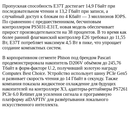
Пропускная способность E37T достигает 14,9 Гбайт при
последовательном чтении и 13,2 Гбайт при записи, а
случайный доступ к блокам по 4 Кбайт — 3 миллионов IOPS.
По сравнению с предшественником, бесчиповым
контроллером PS5031-E31T, новая модель обеспечивает
прирост производительности на 38 процентов. В то время как
более ранний флагманский контроллер E26 требовал до 11,55
Вт, E37T потребляет максимум 4,5 Вт в пике, что упрощает
создание компактных систем.
В корпоративном сегменте Phison под брендом Pascari
продемонстрировала накопитель D206V объёмом до 245,76
Тбайт в форм-факторе U.2, получивший золотую награду
Computex Best Choice. Устройство использует шину PCIe Gen5
и развивает скорость чтения до 14 Гбайт в секунду. Также
компания показала жидкостное охлаждение для будущих
накопителей на контроллере X3, адаптеры-реттаймеры PS7261
PCIe 6.0 Retimer для усиления сигнала и программную
платформу aiDAPTIV для развёртывания локального
искусственного интеллекта.