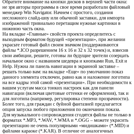
Обратите внимание на кнопки дисков в верхней части окна:
не зря авторы программы в свое время разработали файловый
менеджер Win Navigator. Начнем с простого, создания
несложного слайд-шоу или обычной заставки, для импорта
изображений тривиально перетащим нужные картинки в
нижнюю часть окна.
На вкладке «Главные» свойств проекта определитесь с
выходным форматом будущей «презентации», при желании
украсьте готовый файл своим значком (поддерживаются
файлы *.ICO разрешением 16 х 16 и 32 х 32 точек) и, взвесив
свои амбиции, решите, готовы ли будущие зрители созерцать
начальное окно с названием шедевра и кнопками Run, Exit и
Help. Нужна ли панель навигации в экранной заставке –
решать только вам: на вкладке «Еще» по умолчанию показ
данного элемента отключен, равно как и наложение логотипа
на все кадры этой самой «презентации». При необходимости к
вашим услугам масса тонких настроек как для панели
навигации (включая цветовые оттенки ее оформления), так и
для логотипа (например, регулировка степени прозрачности).
Более того, для граждан с буйной фантазией предлагается
опция запуска любого приложения по окончании показа.
Для музыкального сопровождения сгодятся файлы не только в
форматах *.MP3, *.WAV, *.WMA и *.OGG – можете украсить
презентацию не очень популярными «мидишками» (*.MID) и
файлами караоке (*.KAR). В отличие от аналогичных