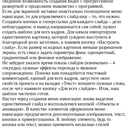
сведению возможность создания видео с прогрессивной
разверткой и продолжим знакомство с программой.
Если для экранной заставки неактуально полноценное меню
навигации, то для управляемого слайд-шоу – то, что нужно.
Создавать кнопки и гиперссылки для каждого слайда – дело
неблагодарное, и вывод напрашивается сам собой: нужно
создать шаблон для всех кадров. Для начала импортируем
единственную картинку, которой суждено выступить в
благородной роли заготовки, и нажмем кнопку «Настроить
слайд». Если размер исходных картинок меньше разрешения
экрана, есть смысл задать параметры фона: одноцветный,
градиентный или фоновое изображение.
Не забудьте указать время показа слайдов (изначально – 4
секунды), нужные эффекты перехода и звуковое
сопровождение. Понеже вам понадобится текстовый
комментарий, единый для всех кадров, запустите окно
свойств проекта и на вкладке «Текст» впишите нужные слова,
после чего нажмите кнопку «Для всех слайдов». Итак, наш
шаблон частично готов.
Настал черед создания меню навигации: вновь выделим
единственный слайд и воспользуемся кнопкой «Объекты и
анимация». В качестве элементов оформления меню
навигации предлагаются дополнительные изображения, текст,
кнопки и прямоугольники. К любому элементу, будь то
кнопка или текст, можно применить несколько стилей