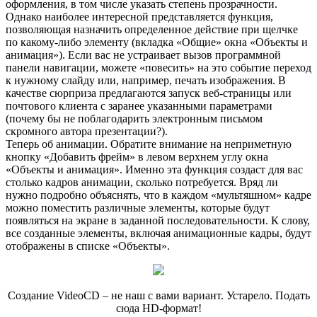
оформления, в том числе указать степень прозрачности.
Однако наиболее интересной представляется функция,
позволяющая назначить определенное действие при щелчке
по какому-либо элементу (вкладка «Общие» окна «Объекты и
анимация»). Если вас не устраивает вызов программной
панели навигации, можете «повесить» на это событие переход
к нужному слайду или, например, печать изображения. В
качестве сюрприза предлагаются запуск веб-страницы или
почтового клиента с заранее указанными параметрами
(почему бы не поблагодарить электронным письмом
скромного автора презентации?).
Теперь об анимации. Обратите внимание на неприметную
кнопку «Добавить фрейм» в левом верхнем углу окна
«Объекты и анимация». Именно эта функция создаст для вас
столько кадров анимации, сколько потребуется. Вряд ли
нужно подробно объяснять, что в каждом «мультяшном» кадре
можно поместить различные элементы, которые будут
появляться на экране в заданной последовательности. К слову,
все созданные элементы, включая анимационные кадры, будут
отображены в списке «Объекты».
Создание VideoCD – не наш с вами вариант. Устарело. Подать
сюда HD-формат!