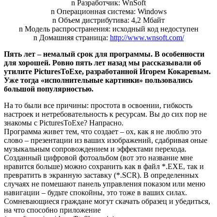
n Разработчик: WnSoft
n Операционная система: Windows
n Объем дистрибутива: 4,2 Мбайт
n Модель распространения: исходный код недоступен
n Домашняя страница:
http://www.wnsoft.com/
Пять лет – немалый срок для программы. В особенности
для хорошей. Ровно пять лет назад мы рассказывали об
утилите PicturesToExe, разработанной Игорем Кокаревым.
Уже тогда «исполнительные картинки» пользовались
большой популярностью.
На то были все причины: простота в освоении, гибкость
настроек и нетребовательность к ресурсам. Вы до сих пор не
знакомы с PicturesToExe? Напрасно.
Программа живет тем, что создает – ох, как я не люблю это
слово – презентации из ваших изображений, сдабривая оные
музыкальным сопровождением и эффектами перехода.
Созданный цифровой фотоальбом (вот это название мне
нравится больше) можно сохранить как в файл *.EXE, так и
превратить в экранную заставку (*.SCR). В определенных
случаях не помешают панель управления показом или меню
навигации – будьте спокойны, это тоже в ваших силах.
Сомневающиеся граждане могут скачать образец и убедиться,
на что способно приложение