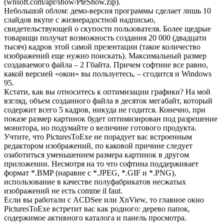
(wnsoft.com/apr/show/PteShow.zip).
Небольшой облом: демо-версия программы сделает лишь 10
слайдов вкупе с жизнерадостной надписью,
свидетельствующей о скупости пользователя. Более щедрые
товарищи получат возможность создания 20 000 (двадцати
тысяч) кадров этой самой презентации (такое количество
изображений еще нужно поискать). Максимальный размер
создаваемого файла – 2 Гбайта. Причем софтине все равно,
какой версией «окон» вы пользуетесь, – сгодится и Windows
95.
Кстати, как вы относитесь к оптимизации графики? На мой
взгляд, объем созданного файла в десяток мегабайт, который
содержит всего 5 кадров, никуда не годится. Конечно, при
показе размер картинок будет оптимизирован под разрешение
монитора, но подумайте о величине готового продукта.
Учтите, что PicturesToExe не порадует вас встроенным
редактором изображений, по каковой причине следует
озаботиться уменьшением размера картинок в другом
приложении. Несмотря на то что софтина поддерживает
формат *.BMP (наравне с *.JPEG, *.GIF и *.PNG),
использование в качестве полуфабрикатов несжатых
изображений не есть comme il faut.
Если вы работали с ACDSee или XnView, то главное окно
PicturesToExe встретит вас как родного: дерево папок,
содержимое активного каталога и панель просмотра.