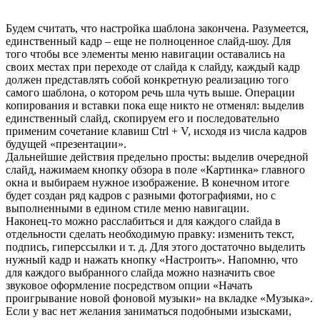
Будем считать, что настройка шаблона закончена. Разумеется,
единственный кадр – еще не полноценное слайд-шоу. Для
того чтобы все элементы меню навигации оставались на
своих местах при переходе от слайда к слайду, каждый кадр
должен представлять собой конкретную реализацию того
самого шаблона, о котором речь шла чуть выше. Операции
копирования и вставки пока еще никто не отменял: выделив
единственный слайд, скопируем его и последовательно
применим сочетание клавиш Ctrl + V, исходя из числа кадров
будущей «презентации».
Дальнейшие действия предельно просты: выделив очередной
слайд, нажимаем кнопку обзора в поле «Картинка» главного
окна и выбираем нужное изображение. В конечном итоге
будет создан ряд кадров с разными фотографиями, но с
выполненными в едином стиле меню навигации.
Наконец-то можно расслабиться и для каждого слайда в
отдельности сделать необходимую правку: изменить текст,
подпись, гиперссылки и т. д. Для этого достаточно выделить
нужный кадр и нажать кнопку «Настроить». Напомню, что
для каждого выбранного слайда можно назначить свое
звуковое оформление посредством опции «Начать
проигрывание новой фоновой музыки» на вкладке «Музыка».
Если у вас нет желания заниматься подобными изысками,