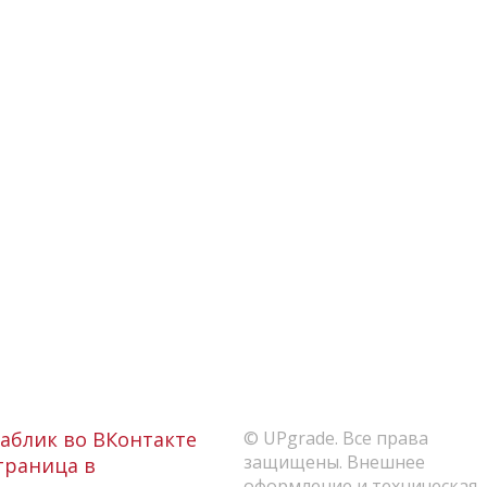
аблик во ВКонтакте
© UPgrade. Все права
защищены. Внешнее
раница в
оформление и техническая