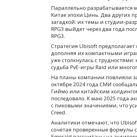
Параллельно разрабатывается м
Китае эпохи Цинь. Два других п
загадкой: их темы и студии-раз
RPG3 выйдет через два года после
RPG3.
Стратегия Ubisoft предполагает
дополняя их компактными играм
уже столкнулась с трудностями: 
судьба PvE-игры Raid или многоп
На планы компании повлияли зад
октябре 2024 года СМИ сообщал
Гиймо или китайским холдинго
последовало. К маю 2025 года 
с пиковыми значениями, что усил
Creed.
Аналитики отмечают, что Ubiso
сочетая проверенные формулы с 
Emerald рассчитаны на аудитор