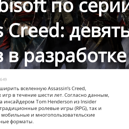
isoft по сери
s Creed: девят
 в разработке
649
ирить вселенную Assassin’s Creed,
 игр в течение шести лет. Согласно данным,
 инсайдером Tom Henderson из Insider
 традиционные ролевые игры (RPG), так и
, мобильные и многопользовательские
ьные форматы.