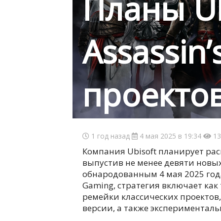
Планы Ub
Assassin’
проектов
1 год назад
4 мая 2025 в 19:34
13
Компания Ubisoft планирует расш
выпустив не менее девяти новых
обнародованным 4 мая 2025 года
Gaming, стратегия включает как
ремейки классических проектов
версии, а также экспериментал