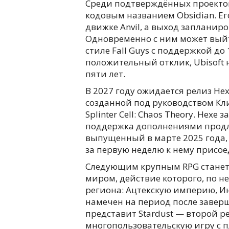
Среди подтверждённых проектов —
кодовым названием Obsidian. Ег
движке Anvil, а выход запланиро
Одновременно с ним может выйти
стиле Fall Guys с поддержкой до
положительный отклик, Ubisoft 
пяти лет.
В 2027 году ожидается релиз He
созданной под руководством Кли
Splinter Cell: Chaos Theory. Hexe 
поддержка дополнениями продли
выпущенный в марте 2025 года,
за первую неделю к нему присое
Следующим крупным RPG станет 
миром, действие которого, по 
региона: Ацтекскую империю, И
намечен на период после заверш
представит Stardust — второй р
многопользовательскую игру с 