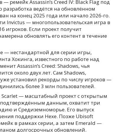
 ремейк Assassin’s Creed IV: Black Flag под
о разработка ведётся на обновлённом
ван на конец 2025 года или начало 2026-го.
 Invictus — многопользовательская игра в
 16 игроков. Если проект получит
намерена обновлять его контент в течение
xe — нестандартной для серии игры,
нта Хокинга, известного по работе над
заменит Assassin’s Creed: Shadows, чья
тся около двух лет. Сам Shadows,
 уже установил рекорды по числу игроков —
динились более 3 млн пользователей.
Scarlet — масштабный проект с открытым
неподтверждённым данным, охватит три
ндию и Средиземноморье. Его выпуск
ения поддержки Hexe. Позже Ubisoft
емейк в рамках серии, а затем Emerald —
планом долгосрочных обновлений.