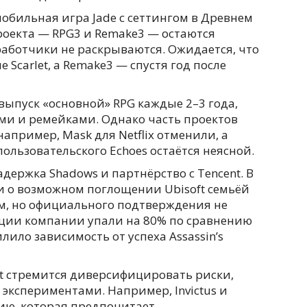
обильная игра Jade с сеттингом в Древнем
роекта — RPG3 и Remake3 — остаются
работчики не раскрываются. Ожидается, что
 Scarlet, а Remake3 — спустя год после
 выпуск «основной» RPG каждые 2–3 года,
и и ремейками. Однако часть проектов
например, Mask для Netflix отменили, а
ользовательского Echoes остаётся неясной.
ержка Shadows и партнёрство с Tencent. В
и о возможном поглощении Ubisoft семьёй
м, но официального подтверждения не
акции компании упали на 80% по сравнению
ило зависимость от успеха Assassin’s
ft стремится диверсифицировать риски,
экспериментами. Например, Invictus и
ию, которая предпочитает