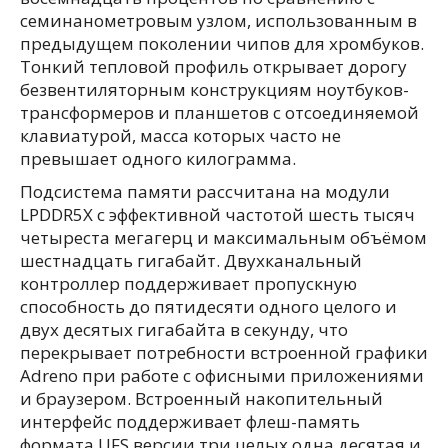
семинанометровым узлом, использованным в
предыдущем поколении чипов для хромбуков.
Тонкий тепловой профиль открывает дорогу
безвентиляторным конструкциям ноутбуков-
трансформеров и планшетов с отсоединяемой
клавиатурой, масса которых часто не
превышает одного килограмма.
Подсистема памяти рассчитана на модули
LPDDR5X с эффективной частотой шесть тысяч
четыреста мегагерц и максимальным объёмом
шестнадцать гигабайт. Двухканальный
контроллер поддерживает пропускную
способность до пятидесяти одного целого и
двух десятых гигабайта в секунду, что
перекрывает потребности встроенной графики
Adreno при работе с офисными приложениями
и браузером. Встроенный накопительный
интерфейс поддерживает флеш-память
формата UFS версии три целых одна десятая и