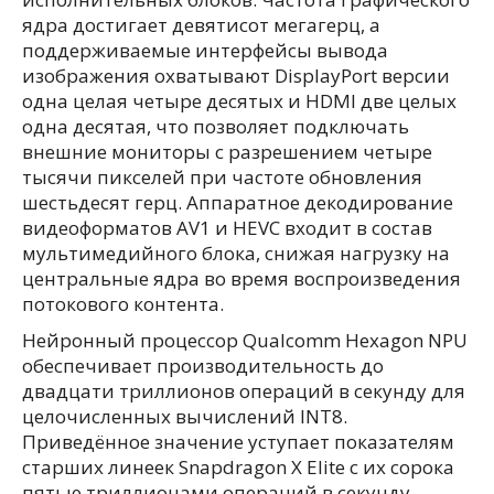
ядра достигает девятисот мегагерц, а
поддерживаемые интерфейсы вывода
изображения охватывают DisplayPort версии
одна целая четыре десятых и HDMI две целых
одна десятая, что позволяет подключать
внешние мониторы с разрешением четыре
тысячи пикселей при частоте обновления
шестьдесят герц. Аппаратное декодирование
видеоформатов AV1 и HEVC входит в состав
мультимедийного блока, снижая нагрузку на
центральные ядра во время воспроизведения
потокового контента.
Нейронный процессор Qualcomm Hexagon NPU
обеспечивает производительность до
двадцати триллионов операций в секунду для
целочисленных вычислений INT8.
Приведённое значение уступает показателям
старших линеек Snapdragon X Elite с их сорока
пятью триллионами операций в секунду,