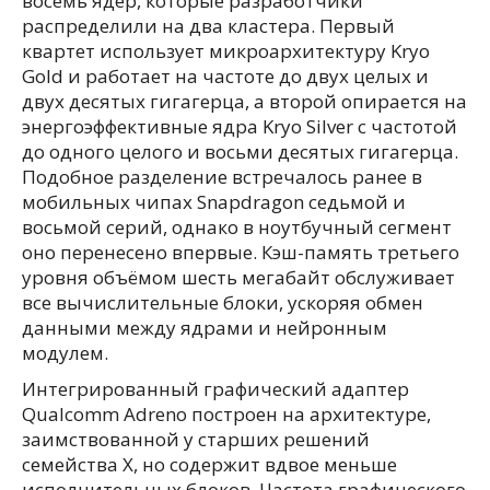
восемь ядер, которые разработчики
распределили на два кластера. Первый
квартет использует микроархитектуру Kryo
Gold и работает на частоте до двух целых и
двух десятых гигагерца, а второй опирается на
энергоэффективные ядра Kryo Silver с частотой
до одного целого и восьми десятых гигагерца.
Подобное разделение встречалось ранее в
мобильных чипах Snapdragon седьмой и
восьмой серий, однако в ноутбучный сегмент
оно перенесено впервые. Кэш-память третьего
уровня объёмом шесть мегабайт обслуживает
все вычислительные блоки, ускоряя обмен
данными между ядрами и нейронным
модулем.
Интегрированный графический адаптер
Qualcomm Adreno построен на архитектуре,
заимствованной у старших решений
семейства X, но содержит вдвое меньше
исполнительных блоков. Частота графического