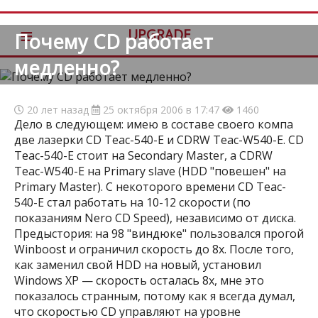
≡
UPGRADE
Почему CD работает
медленно?
20 лет назад
25 октября 2006 в 17:47
1460
Дело в следующем: имею в составе своего компа
две лазерки CD Teac-540-E и CDRW Teac-W540-E. CD
Teac-540-E стоит на Secondary Master, а CDRW
Teac-W540-E на Primary slave (HDD "повешен" на
Primary Master). С некоторого времени CD Teac-
540-E стал работать на 10-12 скорости (по
показаниям Nero CD Speed), независимо от диска.
Предыстория: на 98 "виндюке" пользовался прогой
Winboost и ограничил скорость до 8x. После того,
как заменил свой HDD на новый, установил
Windows ХР — скорость осталась 8x, мне это
показалось странным, потому как я всегда думал,
что скоростью CD управляют на уровне