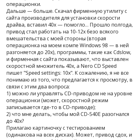
операционки.
Дальше — больше. Скачал фирменную утилиту с
сайта производителя для установки скорости
драйва, вставил 40x — помогло… Прошло полгода,
привод стал работать на 10-12х безо всякого
вмешательства с моей стороны (вторая
операционка на моем компе Windows 98 — в ней
разгоняется до 20x), программы, такие как Cdslow,
и фирменная с сайта показывают, что выставлен
скоростной множитель 40x, а Nero CD Speed
пишет "Speed settings: 10х". К сожалению, я не все
понимаю из того, что предлагается к просмотру, в
связи с этим два вопроса:
1) можно ли управлять CD-приводом не на уровне
операционки (может, скоростной режим
записывается где-то в CD-приводе);
2) что мне делать, чтобы мой CD-540E разогнался
до 40x?
Прилагаю картиночку с тестированием
(одинакова на всех дисках). Может, привод сдох, и