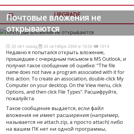
≡
UPGRADE
Почтовые вложения не
открываются
20 лет назад
30 октября 2006 в 16:06
1014
Недавно я попытался открыть вложение,
пришедшее с очередным письмом в MS Outlook, и
получил такое сообщение об ошибке: "The file
name does not have a program associated with it for
this action. To create an association, double-click My
Computer on your desktop. On the View menu, click
Options, and then click File Types". Расшифруйте,
пожалуйста.
Такое сообщение выдается, если файл
вложения не имеет расширения (например,
называется не attach.zip, а просто attach) либо
на вашем ПК нет ни одной программы,