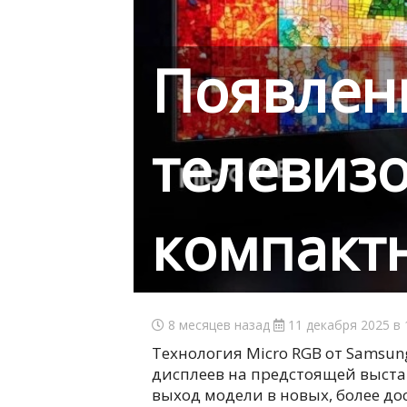
Появлен
телевиз
компакт
8 месяцев назад
11 декабря 2025 в 
Технология Micro RGB от Samsun
дисплеев на предстоящей выста
выход модели в новых, более до