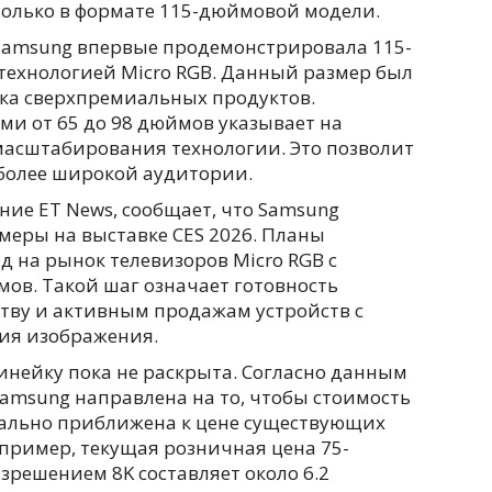
только в формате 115-дюймовой модели.
 Samsung впервые продемонстрировала 115-
технологией Micro RGB. Данный размер был
нка сверхпремиальных продуктов.
ми от 65 до 98 дюймов указывает на
 масштабирования технологии. Это позволит
более широкой аудитории.
ие ET News, сообщает, что Samsung
меры на выставке CES 2026. Планы
 на рынок телевизоров Micro RGB с
мов. Такой шаг означает готовность
тву и активным продажам устройств с
ия изображения.
инейку пока не раскрыта. Согласно данным
Samsung направлена на то, чтобы стоимость
мально приближена к цене существующих
пример, текущая розничная цена 75-
зрешением 8K составляет около 6.2