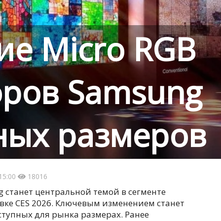
ие Micro RGB
оров Samsung
ных размеров
15:00
18016
g станет центральной темой в сегменте
вке CES 2026. Ключевым изменением станет
ступных для рынка размерах. Ранее