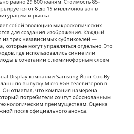
но равно 29 800 юаням. Стоимость 85-
ьируется от 8 до 15 миллионов вон в
фигурации и рынка.
ляет собой эволюцию микроскопических
ются для создания изображения. Каждый
т из трех независимых субпикселей —
та, которые могут управляться отдельно. Это
ходов, где использовались синие или
иоды в сочетании с люминофорным слоем
ual Display компании Samsung Йонг Сок-Ву
планы по выпуску Micro RGB телевизоров в
у. Он отметил, что компания намерена
 который потребители сочтут обоснованным
технологическим преимуществам. Оценка
ожной после официального анонса.