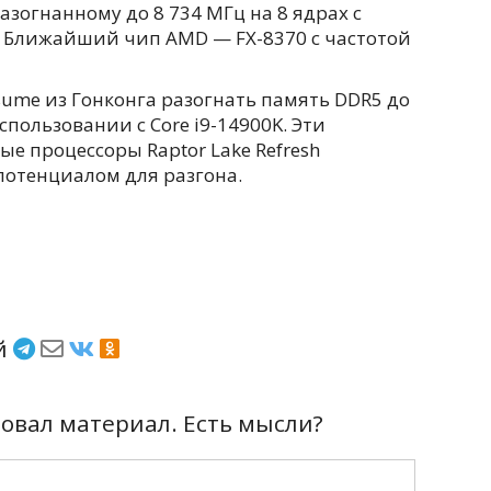
 разогнанному до 8 734 МГц на 8 ядрах с
 Ближайший чип AMD — FX-8370 с частотой
ume из Гонконга разогнать память DDR5 до
спользовании с Core i9-14900K. Эти
ые процессоры Raptor Lake Refresh
отенциалом для разгона.
ёй
вал материал. Есть мысли?