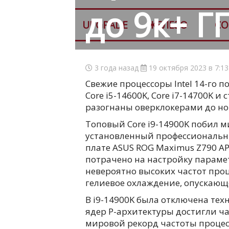
до 9к+ Г
UPGRADE
ЖЕЛЕЗО
СО
3 года назад
19 октября 2023 в 7:1
Свежие процессоры Intel 14-го по
Core i5-14600K, Core i7-14700K 
разогнаны оверклокерами до но
Топовый Core i9-14900K побил м
установленный профессиональн
плате ASUS ROG Maximus Z790 AP
потрачено на настройку параме
невероятно высоких частот проц
гелиевое охлаждение, опускающе
В i9-14900K была отключена техн
ядер P-архитектуры достигли ча
мировой рекорд частоты проце