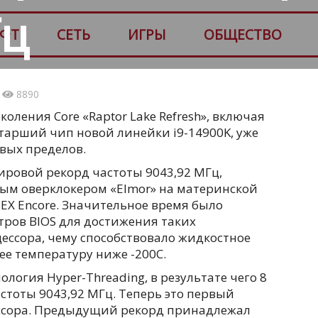
Гц
ФТ
СЕТЬ
ИГРЫ
ОБЩЕСТВО
3
8890
коления Core «Raptor Lake Refresh», включая
и старший чип новой линейки i9-14900K, уже
вых пределов.
ировой рекорд частоты 9043,92 МГц,
ым оверклокером «Elmor» на материнской
EX Encore. Значительное время было
тров BIOS для достижения таких
ессора, чему способствовало жидкостное
е температуру ниже -200C.
ология Hyper-Threading, в результате чего 8
стоты 9043,92 МГц. Теперь это первый
ссора. Предыдущий рекорд принадлежал