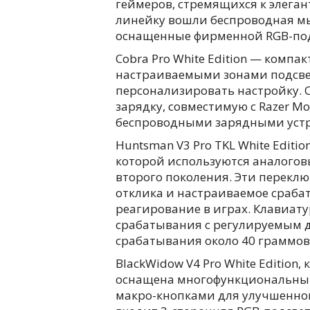
геймеров, стремящихся к элега
линейку вошли беспроводная мы
оснащенные фирменной RGB-под
Cobra Pro White Edition — компа
настраиваемыми зонами подсве
персонализировать настройку. 
зарядку, совместимую с Razer M
беспроводными зарядными устр
Huntsman V3 Pro TKL White Editi
которой используются аналогов
второго поколения. Эти перекл
отклика и настраиваемое сраба
реагирование в играх. Клавиат
срабатывания с регулируемым д
срабатывания около 40 граммов
BlackWidow V4 Pro White Edition,
оснащена многофункциональны
макро-кнопками для улучшенног