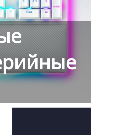
вые
ерийные