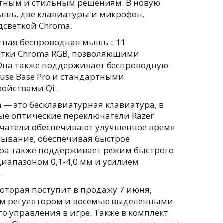
нтным и стильным решениям. В новую
шь, две клавиатуры и микрофон,
светкой Chroma.
ктная беспроводная мышь с 11
тки Chroma RGB, позволяющими
Она также поддерживает беспроводную
ouse Base Pro и стандартными
ойствами Qi.
on — это бесклавиатурная клавиатура, в
ые оптические переключатели Razer
ючатели обеспечивают улучшенное время
тывание, обеспечивая быстрое
ура также поддерживает режим быстрого
иапазоном 0,1-4,0 мм и усилием
.
 которая поступит в продажу 7 июня,
м регулятором и восемью выделенными
о управления в игре. Также в комплект