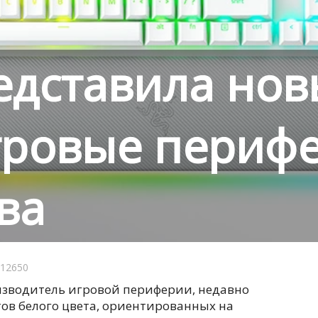
едставила но
гровые периф
ва
12650
изводитель игровой периферии, недавно
ов белого цвета, ориентированных на