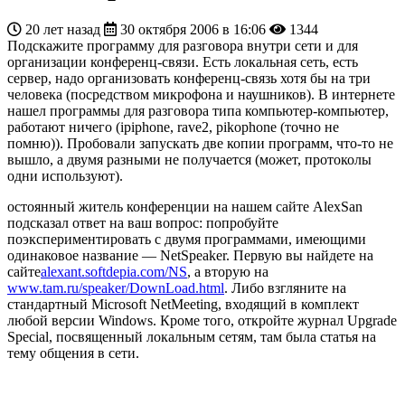
20 лет назад
30 октября 2006 в 16:06
1344
Подскажите программу для разговора внутри сети и для
организации конференц-связи. Есть локальная сеть, есть
сервер, надо организовать конференц-связь хотя бы на три
человека (посредством микрофона и наушников). В интернете
нашел программы для разговора типа компьютер-компьютер,
работают ничего (ipiphone, rave2, pikophone (точно не
помню)). Пробовали запускать две копии программ, что-то не
вышло, а двумя разными не получается (может, протоколы
одни используют).
остоянный житель конференции на нашем сайте AlexSan
подсказал ответ на ваш вопрос: попробуйте
поэкспериментировать с двумя программами, имеющими
одинаковое название — NetSpeaker. Первую вы найдете на
сайте
alexant.softdepia.com/NS
, а вторую на
www.tam.ru/speaker/DownLoad.html
. Либо взгляните на
стандартный Microsoft NetMeeting, входящий в комплект
любой версии Windows. Кроме того, откройте журнал Upgrade
Special, посвященный локальным сетям, там была статья на
тему общения в сети.