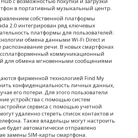
c Hub с возможностью покупки и загрузки
тфон в портативный музыкальный центр.
правлением собственной платформы
ada 2.0 интегрирован ряд ключевых
тельность платформы для пользователей:
нологии обмена данными Wi-Fi Direct и
же распознавание речи. В новых смартфонах
россплатформенный коммуникационный
ый для обмена мгновенными сообщениями
аются фирменной технологией Find My
ранить конфиденциальность личных данных,
учае его потери. Для этого пользователи
ние устройства с помощью систем
настройки сервиса с помощью учетной
могут удаленно стереть список контактов и
елефона. Также владельцы могут настроить
рые будет автоматически отправлено
ае замены SIM-карты смартфона.