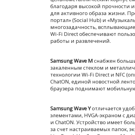
благодаря высокой прочности и
для активного образа жизни. П
портал» (Social Hub) и «Музыка
многозадачность, всплывающие у
Wi-Fi Direct обеспечивают поль
работы и развлечений.
Samsung Wave M
снабжен больш
закаленным стеклом и металлич
технологии Wi-Fi Direct и NFC (о
ChatON, единой новостной ленто
браузера поднимают мобильную
Samsung Wave Y
отличается удо
элементами, HVGA-экраном с диа
и ChatON. Устройство имеет б
за счет настраиваемых папок, 