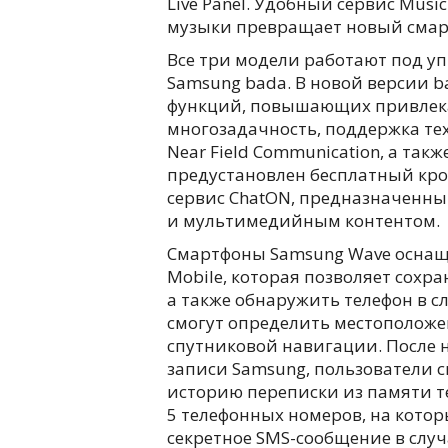
Live Panel. Удобный сервис Musi
музыки превращает новый смар
Все три модели работают под у
Samsung bada. В новой версии b
функций, повышающих привлека
многозадачность, поддержка тех
Near Field Communication, а так
предустановлен бесплатный к
сервис ChatON, предназначенн
и мультимедийным контентом.
Смартфоны Samsung Wave оснащ
Mobile, которая позволяет сох
а также обнаружить телефон в сл
смогут определить местоположе
спутниковой навигации. После 
записи Samsung, пользователи с
историю переписки из памяти т
5 телефонных номеров, на кото
секретное SMS-сообщение в случ