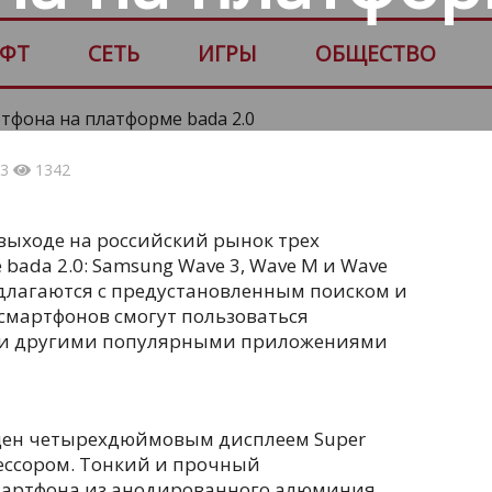
ФТ
СЕТЬ
ИГРЫ
ОБЩЕСТВО
53
1342
выходе на российский рынок трех
bada 2.0: Samsung Wave 3, Wave M и Wave
длагаются с предустановленным поиском и
смартфонов смогут пользоваться
о и другими популярными приложениями
ен четырехдюймовым дисплеем Super
ессором. Тонкий и прочный
мартфона из анодированного алюминия