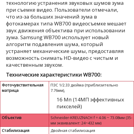
технологию устранения звуковых шумов зума
при съемке видео. Пользователи отмечали,
что из-за больших значений зума в
фотокамерах типа WB700 видеосъемке мешает
звук движения объектива при использовании
зума. Samsung WB700 использует новый
алгоритм подавления шума, который
устраняет механические шумы, предоставляя
возможность снимать HD-видео с чистым и
качественным звуком.
Технические характеристики
WB
700:
Фоточувствительная
ПЗС 1/2.33 дюйма (приблизительно
матрица
7.76мм),
16 Мп (14MП эффективных
пикселей)
Объектив
Schneider-KREUZNACH f = 4.06 ~ 73.08мм (35-
мм эквивалент: 24~432 мм)
Стабилизация
Двойная стабилизация