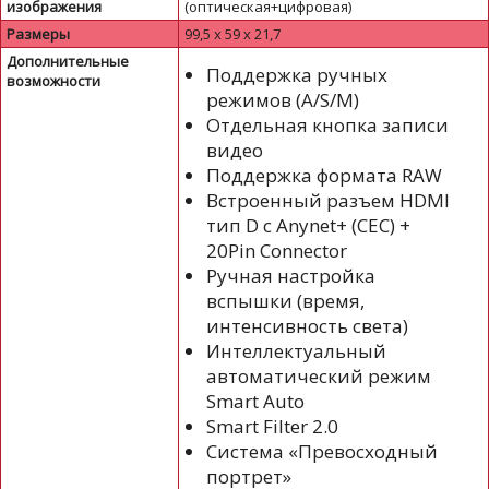
изображения
(оптическая+цифровая)
Размеры
99,5 x 59 x 21,7
Дополнительные
Поддержка ручных
возможности
режимов (A/S/M)
Отдельная кнопка записи
видео
Поддержка формата RAW
Встроенный разъем HDMI
тип D с Anynet+ (CEC) +
20Pin Connector
Ручная настройка
вспышки (время,
интенсивность света)
Интеллектуальный
автоматический режим
Smart Auto
Smart Filter 2.0
Система «Превосходный
портрет»