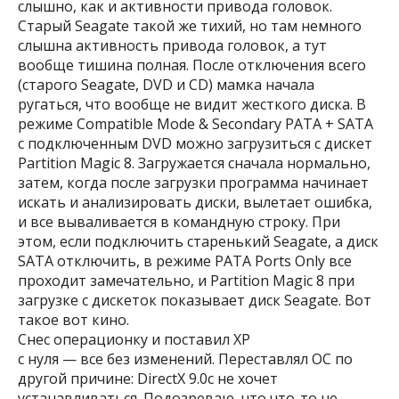
слышно, как и активности привода головок.
Старый Seagate такой же тихий, но там немного
слышна активность привода головок, а тут
вообще тишина полная. После отключения всего
(старого Seagate, DVD и CD) мамка начала
ругаться, что вообще не видит жесткого диска. В
режиме Compatible Mode & Secondary PATA + SATA
с подключенным DVD можно загрузиться с дискет
Partition Magic 8. Загружается сначала нормально,
затем, когда после загрузки программа начинает
искать и анализировать диски, вылетает ошибка,
и все вываливается в командную строку. При
этом, если подключить старенький Seagate, а диск
SATA отключить, в режиме PATA Ports Only все
проходит замечательно, и Partition Magic 8 при
загрузке с дискеток показывает диск Seagate. Вот
такое вот кино.
Снес операционку и поставил ХР
с нуля — все без изменений. Переставлял ОС по
другой причине: DirectX 9.0c не хочет
устанавливаться. Подозреваю, что что-то не