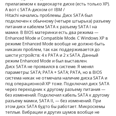
прилагаемом к видеокарте диске (есть только XP).
А вот с SATA-диском от IBM /
Hitachi начались проблемы. Диск SATA был
подключен к обычному (четыре штырька) разъему
питания и кабелем SATA к разъему SATA I на
мамке. В BIOS материнки есть два режима —
Enhanced Mode и Compatible Mode. С Windows XP в
режиме Enhanced Mode вообще не должно быть
никаких проблем, так как поддерживается до
шести устройств: 4 х PATA и 2 х SATA. Данный
режим Enhanced Mode и был выставлен.
Диск SATA не проявился в системе. Я менял
параметры: SATA; PATA + SATA; PATA, но в BIOS
система никак не отмечала наличие диска SATA и
под операционкой XP тоже. Подключил диск SATA
через переходник к другому разъему питания —
без изменений. Подключил кабель SATA к другому
разъему мамки, SATA II, — без изменений. При
этом диск SATA будто бы работает. Микросхемы
теплые. Вибрации и других шумов вообще не