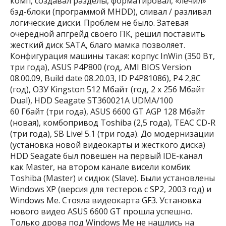
комп, создавал разделы, форматировал, «лечил»
бэд-блоки (программой MHDD), сливал / разливал
логические диски. Проблем не было. Затевая
очередной апгрейд своего ПК, решил поставить
жесткий диск SATA, благо мамка позволяет.
Конфигурация машины такая: корпус InWin (350 Вт,
три года), ASUS P4P800 (год, AMI BIOS Version
08.00.09, Build date 08.20.03, ID P4P81086), Р4 2,8C
(год), ОЗУ Kingston 512 Мбайт (год, 2 x 256 Мбайт
Dual), HDD Seagate ST360021A UDMA/100
60 Гбайт (три года), ASUS 6600 GT AGP 128 Мбайт
(новая), комбопривод Toshiba (2,5 года), TEAC CD-R
(три года), SB Live! 5.1 (три года). До модернизации
(установка новой видеокарты и жесткого диска)
HDD Seagate был повешен на первый IDE-канал
как Master, на втором канале висели комбик
Toshiba (Master) и сидюк (Slave). Были установлены
Windows XP (версия для тестеров с SP2, 2003 год) и
Windows Me. Стояла видеокарта GF3. Установка
нового видео ASUS 6600 GT прошла успешно.
Только дрова под Windows Me не нашлись на