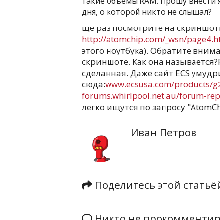
такие объемы RAM. Прошу внести я
дня, о которой никто не слышал?
ще раз посмотрите на скриншот
http://atomchip.com/_wsn/page4.h
этого ноутбука). Обратите вним
скриншоте. Как она называется?Р
сделанная. Даже сайт ECS умуд
сюда:
www.ecsusa.com/products/g
forums.whirlpool.net.au/forum-rep
легко ищутся по запросу "AtomCh
Иван Петров
Поделитесь этой стать
Никто не прокомментиро