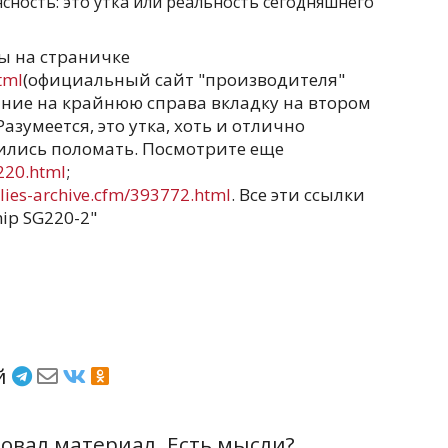
сность: это утка или реальность сегодняшнего
ы на страничке
tml
(официальный сайт "производителя"
ание на крайнюю справа вкладку на втором
азумеется, это утка, хоть и отлично
рились поломать. Посмотрите еще
220.html
;
lies-archive.cfm/393772.html
. Все эти ссылки
ip SG220-2"
ёй
вал материал. Есть мысли?