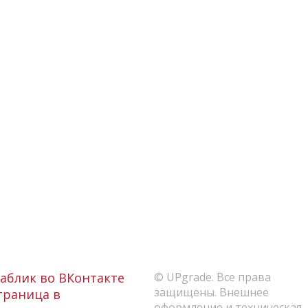
аблик во ВКонтакте
© UPgrade. Все права
защищены. Внешнее
раница в
оформление и техническая