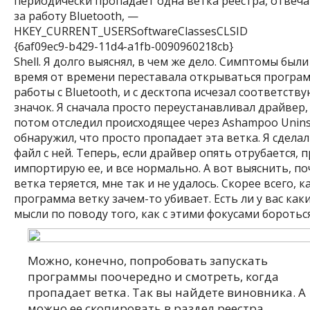
периодически пропадает одна ветка реестра, отве
за работу Bluetooth, —
HKEY_CURRENT_USERSoftwareClassesCLSID
{6af09ec9-b429-11d4-a1fb-0090960218cb}
Shell. Я долго выяснял, в чем же дело. Симптомы были
время от времени переставала открываться програм
работы с Bluetooth, и с десктопа исчезал соответст
значок. Я сначала просто переустанавливал драйвер,
потом отследил происходящее через Ashampoo Uninst
обнаружил, что просто пропадает эта ветка. Я сделал
файл с ней. Теперь, если драйвер опять отрубается, 
импортирую ее, и все нормально. А вот выяснить, п
ветка теряется, мне так и не удалось. Скорее всего, к
программа ветку зачем-то убивает. Есть ли у вас как
мысли по поводу того, как с этими фокусами боротьс
Можно, конечно, попробовать запускать
программы поочередно и смотреть, когда
пропадает ветка. Так вы найдете виновника. А
можно ее скопировать в раздел реестра,