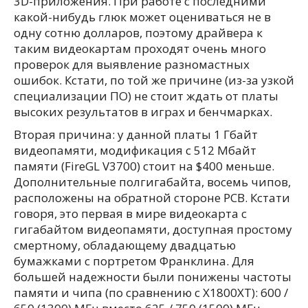
3D-приложения. При работе с последними
какой-нибудь глюк может оцениваться не в
одну сотню долларов, поэтому драйвера к
таким видеокартам проходят очень много
проверок для выявление разномастных
ошибок. Кстати, по той же причине (из-за узкой
специализации ПО) не стоит ждать от платы
высоких результатов в играх и бенчмарках.
Вторая причина: у данной платы 1 Гбайт
видеопамяти, модификация с 512 Мбайт
памяти (FireGL V3700) стоит на $400 меньше.
Дополнительные полгигабайта, восемь чипов,
расположены на обратной стороне PCB. Кстати
говоря, это первая в мире видеокарта с
гигабайтом видеопамяти, доступная простому
смертному, обладающему двадцатью
бумажками с портретом Франклина. Для
большей надежности были понижены частоты
памяти и чипа (по сравнению с X1800XT): 600 /