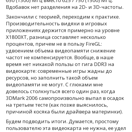
650 (1300) МГц вместо 625 / 750 (1500) МГц.
Вдобавок нет разделения на 2D- и 3D-частоты.
Закончили с теорией, переходим к практике.
Производительность видяхи в игровых
приложениях держится примерно на уровне
X1800XT, разница составляет несколько
процентов, причем не в пользу FireGL:
удвоением объема видеопамяти снижение
частот не компенсируется. Вообще, в наше
время нет никакой пользы от гига DDR3 на
видеокарте: современные игры жадны до
ресурсов, но заполнить такой объем
видеопамяти не могут. С глюками мне
довелось столкнуться всего один раз, когда
3DMark 2006 самопроизвольно выпал в осадок
на третьем тесте (как позже выяснилось,
причиной косяка были драйвера материнки).
Будем подводить итоги. Думается, простому
пользователю эта видеокарта не нужна, ее удел