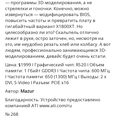
— программы 3D-моделирования, а не
стрелялки и гоночки. Конечно, можно
извернуться — модифицировать BIOS,
повысить частоты и превратить плату в
гигабайтный вариант X1800XT. Но
целесообразно ли это? Скальпель отлично
лежит в руке, остро заточен, но, несмотря на
это, им неудобно резать хлеб или колбасу. А вот
людям, профессионально занимающимся 3D-
моделированием, девайс будет очень кстати.
Цена: $1999 l Графический чип: R520 l Объем
памяти: 1 Гбайт GDDR3 l Частота чипа: 600 МГц
l Частота памяти: 650 (1300) МГц l Выходы: 2 х
DVI, S-Video l Разъем: PCIE x16
Автор:
Mazur
Благодарность: Устройство предоставлено
компанией ATI www.ati.com/ru
№ 268