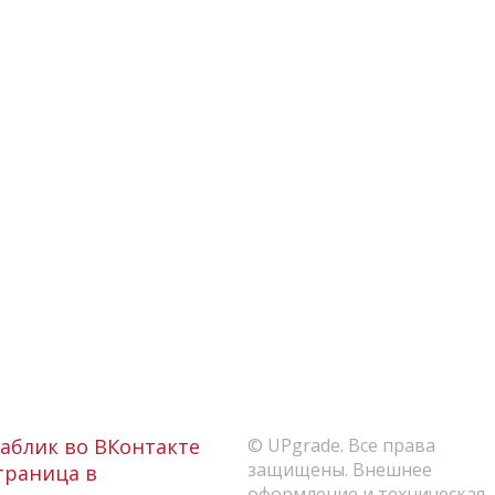
аблик во ВКонтакте
© UPgrade. Все права
защищены. Внешнее
раница в
оформление и техническая