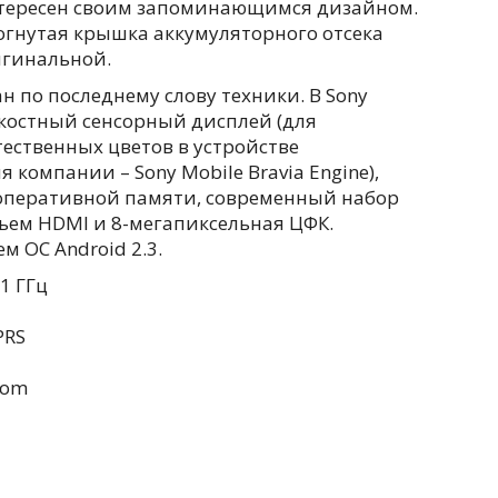
нтересен своим запоминающимся дизайном.
огнутая крышка аккумуляторного отсека
игинальной.
н по последнему слову техники. В Sony
емкостный сенсорный дисплей (для
тественных цветов в устройстве
компании – Sony Mobile Bravia Engine),
 оперативной памяти, современный набор
ъем HDMI и 8-мегапиксельная ЦФК.
м OC Android 2.3.
1 ГГц
PRS
com