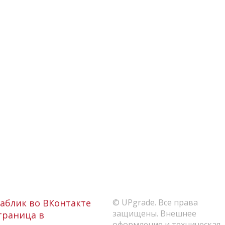
аблик во ВКонтакте
© UPgrade. Все права
защищены. Внешнее
раница в
оформление и техническая