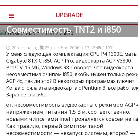
≡
UPGRADE
Совместимость TNT2 и i850
20 лет назад
25 октября 2006 в 17:47
1197
У меня следующая комплектация: CPU P4 1300E, мать
Gigabyte 8TX-C i850 AGP Pro, видеокарта AGP V3800
Pro/TV-16 Мб, Windows 98. Говорят, что видеокарта
несовместима с чипом i850, якобы нужен только реж
AGP 4x, так ли это? В некоторых программах глючит.
Когда стояла эта видеокарта с Pentium 3, все работал
Заранее спасибо.
ет, несовместимость видеокарты с режимом AGP 4
напряжением питания 1,5 В и, соответственно,
новыми чипсетами Intel проявляется совсем не та
Как правило, первый симптом такой
несовместимости — незапуск системы, второй —