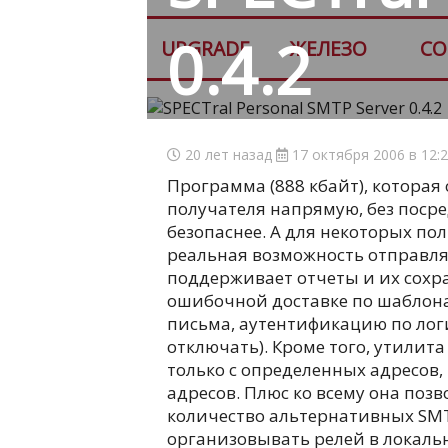
0.4.2
UPGRADE
ЖЕЛЕЗО
СО
20 лет назад
17 октября 2006 в 12:
Программа (888 кбайт), которая
получателя напрямую, без посре
безопаснее. А для некоторых по
реальная возможность отправлять
поддерживает отчеты и их сохр
ошибочной доставке по шаблон
письма, аутентификацию по лог
отключать). Кроме того, утилит
только с определенных адресов,
адресов. Плюс ко всему она поз
количество альтернативных SMTP
организовывать релей в локально