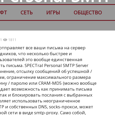
ФТ
СЕТЬ
ИГРЫ
ОБЩЕСТВО
21
1811
 отправляет все ваши письма на сервер
дников, что несколько быстрее и
льзователей это вообще единственная
 письма. SPECTral Personal SMTP Server
анение, отсылку сообщений об успешной /
ам, ограничение максимального размера
ину / паролю или CRAM-MD5 (можно вообще
а дает возможность как принимать письма
 так и блокировать послания с выбранных
воляет использовать неограниченное
 и собственных DNS, socks-прокси, может
й сети в виде smtp-proxy. Само собой,