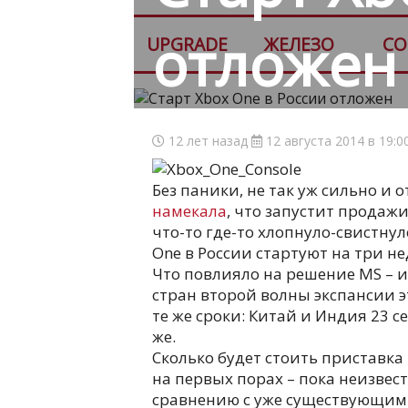
отложен
UPGRADE
ЖЕЛЕЗО
СО
12 лет назад
12 августа 2014 в 19:0
Без паники, не так уж сильно и о
намекала
, что запустит продажи
что-то где-то хлопнуло-свистнул
One в России стартуют на три не
Что повлияло на решение MS – 
стран второй волны экспансии 
те же сроки: Китай и Индия 23 с
же.
Сколько будет стоить приставка
на первых порах – пока неизвест
сравнению с уже существующими