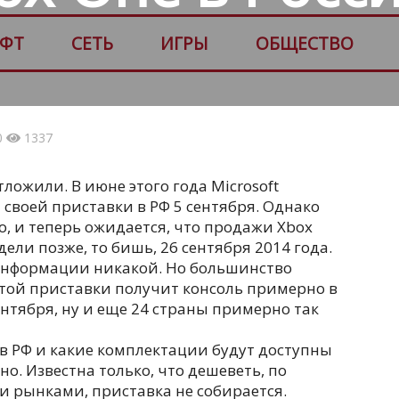
ФТ
СЕТЬ
ИГРЫ
ОБЩЕСТВО
0
1337
тложили. В июне этого года Microsoft
 своей приставки в РФ 5 сентября. Однако
о
, и теперь ожидается, что продажи Xbox
дели позже, то бишь, 26 сентября 2014 года.
информации никакой. Но большинство
этой приставки получит консоль примерно в
ентября, ну и еще 24 страны примерно так
 в РФ и какие комплектации будут доступны
но. Известна только, что дешеветь, по
 рынками, приставка не собирается.