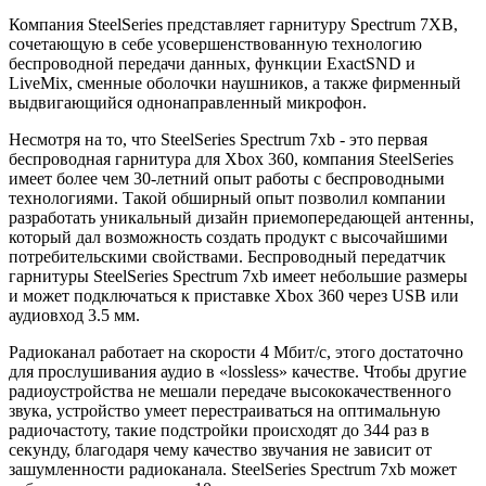
Компания SteelSeries представляет гарнитуру Spectrum 7XB,
сочетающую в себе усовершенствованную технологию
беспроводной передачи данных, функции ExactSND и
LiveMix, сменные оболочки наушников, а также фирменный
выдвигающийся однонаправленный микрофон.
Несмотря на то, что SteelSeries Spectrum 7xb ‑ это первая
беспроводная гарнитура для Xbox 360, компания SteelSeries
имеет более чем 30-летний опыт работы с беспроводными
технологиями. Такой обширный опыт позволил компании
разработать уникальный дизайн приемопередающей антенны,
который дал возможность создать продукт с высочайшими
потребительскими свойствами. Беспроводный передатчик
гарнитуры SteelSeries Spectrum 7xb имеет небольшие размеры
и может подключаться к приставке Xbox 360 через USB или
аудиовход 3.5 мм.
Радиоканал работает на скорости 4 Мбит/с, этого достаточно
для прослушивания аудио в «lossless» качестве. Чтобы другие
радиоустройства не мешали передаче высококачественного
звука, устройство умеет перестраиваться на оптимальную
радиочастоту, такие подстройки происходят до 344 раз в
секунду, благодаря чему качество звучания не зависит от
зашумленности радиоканала. SteelSeries Spectrum 7xb может