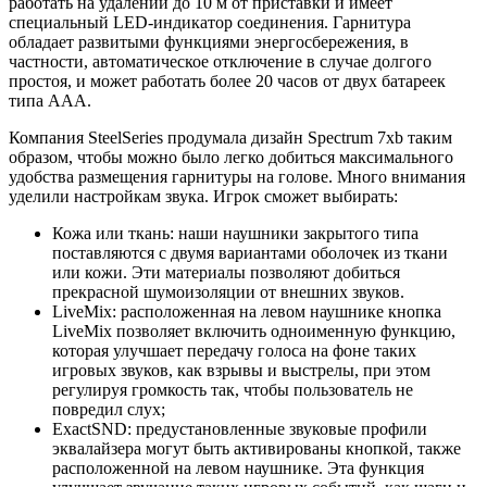
работать на удалении до 10 м от приставки и имеет
специальный LED-индикатор соединения. Гарнитура
обладает развитыми функциями энергосбережения, в
частности, автоматическое отключение в случае долгого
простоя, и может работать более 20 часов от двух батареек
типа ААА.
Компания SteelSeries продумала дизайн Spectrum 7xb таким
образом, чтобы можно было легко добиться максимального
удобства размещения гарнитуры на голове. Много внимания
уделили настройкам звука. Игрок сможет выбирать:
Кожа или ткань: наши наушники закрытого типа
поставляются с двумя вариантами оболочек из ткани
или кожи. Эти материалы позволяют добиться
прекрасной шумоизоляции от внешних звуков.
LiveMix: расположенная на левом наушнике кнопка
LiveMix позволяет включить одноименную функцию,
которая улучшает передачу голоса на фоне таких
игровых звуков, как взрывы и выстрелы, при этом
регулируя громкость так, чтобы пользователь не
повредил слух;
ExactSND: предустановленные звуковые профили
эквалайзера могут быть активированы кнопкой, также
расположенной на левом наушнике. Эта функция