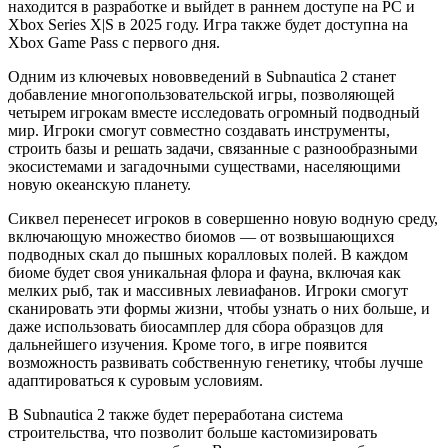
находится в разработке и выйдет в раннем доступе на PC и
Xbox Series X|S в 2025 году. Игра также будет доступна на
Xbox Game Pass с первого дня.
Одним из ключевых нововведений в Subnautica 2 станет
добавление многопользовательской игры, позволяющей
четырем игрокам вместе исследовать огромный подводный
мир. Игроки смогут совместно создавать инструменты,
строить базы и решать задачи, связанные с разнообразными
экосистемами и загадочными существами, населяющими
новую океанскую планету.
Сиквел перенесет игроков в совершенно новую водную среду,
включающую множество биомов — от возвышающихся
подводных скал до пышных коралловых полей. В каждом
биоме будет своя уникальная флора и фауна, включая как
мелких рыб, так и массивных левиафанов. Игроки смогут
сканировать эти формы жизни, чтобы узнать о них больше, и
даже использовать биосамплер для сбора образцов для
дальнейшего изучения. Кроме того, в игре появится
возможность развивать собственную генетику, чтобы лучше
адаптироваться к суровым условиям.
В Subnautica 2 также будет переработана система
строительства, что позволит больше кастомизировать