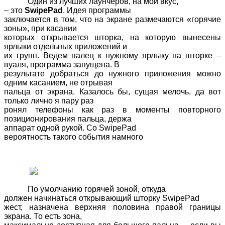
Один из лучших лаунчеров, на мой вкус,
– это
SwipePad
. Идея программы
заключается в том, что на экране размечаются «горячие
зоны», при касании
которых открывается шторка, на которую вынесены
ярлыки отдельных приложений и
их групп. Ведем палец к нужному ярлыку на шторке –
вуаля, программа запущена. В
результате добраться до нужного приложения можно
одним касанием, не отрывая
пальца от экрана. Казалось бы, сущая мелочь, да вот
только лично я пару раз
ронял телефоны как раз в моменты повторного
позиционирования пальца, держа
аппарат одной рукой. Со
SwipePad
вероятность такого события намного
По умолчанию горячей зоной, откуда
должен начинаться открывающий шторку
SwipePad
жест, назначена верхняя половина правой границы
экрана. То есть зона,