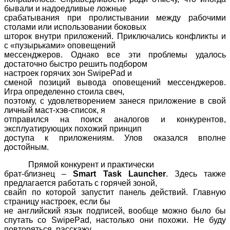
бывали и надоедливые ложные
срабатывания при пролистывании между рабочими
столами или использовании боковых
шторок внутри приложений. Приключались конфликты и
с «пузырьками» оповещений
мессенджеров. Однако все эти проблемы удалось
достаточно быстро решить подбором
настроек горячих зон
SwipePad
и
сменой позиций вывода оповещений мессенджеров.
Игра определенно стоила свеч,
поэтому, с удовлетворением занеся приложение в свой
личный маст-хэв-список, я
отправился на поиск аналогов и конкурентов,
эксплуатирующих похожий принцип
доступа к приложениям. Улов оказался вполне
достойным.
Прямой конкурент и практически
брат-близнец –
Smart
Task
Launcher
. Здесь также
предлагается работать с горячей зоной,
свайп по которой запустит панель действий. Главную
страницу настроек, если бы
не английский язык подписей, вообще можно было бы
спутать со
SwipePad
, настолько они похожи. Не буду
повторяться, расскажу