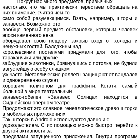
Вокруг нас много предметов, привычных
настолько, что мы практически перестаем обращать на
них внимание, считая чем-то
само собой разумеющимся. Взять, например, шторы и
занавеси. Возможно, это
вообще первый предмет обстановки, которым человек
эпохи каменного века
оборудовал свою пещеру, закрыв вход от холода и
ненужных гостей. Балдахины над
королевскими постелями придумали для того, чтобы
тараканчики или другие
заблудшие животинки, брякнувшись с потолка, не будили
августейшую особу слишком
уж часто. Металлические роллеты защищают от вандалов
и одновременно служат
хорошим полигоном для граффити. Кстати, самый
большой в мире театральный
занавес-гобелен «Занавес Солнца» находится в
Сиднейском оперном театре.
Продолжают это славное генеалогическое древо шторки
в мобильных приложениях.
Так, шторки в
Android
используются давно и с
удовольствием. С их помощью можно быстро перейти к
другой активности за
пределами запущенного приложения. Внутри программ