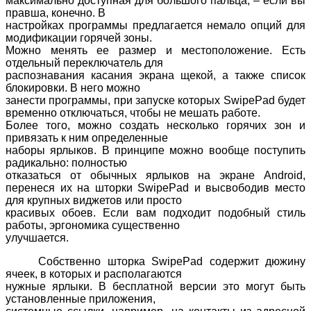
максимально доступная для большого пальца, – если вы
правша, конечно. В
настройках программы предлагается немало опций для
модификации горячей зоны.
Можно менять ее размер и местоположение. Есть
отдельный переключатель для
распознавания касания экрана щекой, а также список
блокировки. В него можно
занести программы, при запуске которых
SwipePad
будет
временно отключаться, чтобы не мешать работе.
Более того, можно создать несколько горячих зон и
привязать к ним определенные
наборы ярлыков. В принципе можно вообще поступить
радикально: полностью
отказаться от обычных ярлыков на экране
Android
,
перенеся их на шторки
SwipePad
и высвободив место
для крупных виджетов или просто
красивых обоев. Если вам подходит подобный стиль
работы, эргономика существенно
улучшается.
Собственно шторка
SwipePad
содержит дюжину
ячеек, в которых и располагаются
нужные ярлыки. В бесплатной версии это могут быть
установленные приложения,