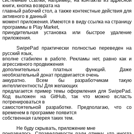
системные ссылки, например, на контакты из адресной
книги, кнопка возврата на
главный рабочий стол, а также контекстные действия для
активного в данный
момент приложения. Имеются в виду ссылка на страницу
программы в
Play
Market
,
принудительная установка или быстрое удаление
приложения.
SwipePad
практически полностью переведен на
русский язык,
вполне стабилен в работе. Рекламы нет, равно как и
агрессивного продвижения
дополнительных платных функций. Даже
необязательный донат продвигается очень
аккуратно. Всем бы разработчикам такую
интеллигентность! Для желающих
предлагается пример темы оформления для
SwipePad
.
Код выложен на
GitHub
, так что можно всласть
потренироваться в
самостоятельной разработке. Предполагаю, что со
временем в программе появится
собственная галерея таких тем.
Не буду скрывать, приложение мне
понравилось. Справедливости ради отмечу, что иногда