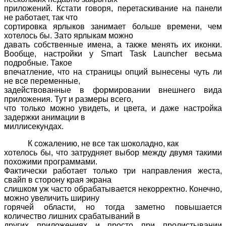
приложений. Кстати говоря, перетаскивание на панели
не работает, так что
сортировка ярлыков занимает больше времени, чем
хотелось бы. Зато ярлыкам можно
давать собственные имена, а также менять их иконки.
Вообще, настройки у
Smart
Task
Launcher
весьма
подробные. Такое
впечатление, что на страницы опций вынесены чуть ли
не все переменные,
задействованные в формировании внешнего вида
приложения. Тут и размеры всего,
что только можно увидеть, и цвета, и даже настройка
задержки анимации в
миллисекундах.
К сожалению, не все так шоколадно, как
хотелось бы, что затрудняет выбор между двумя такими
похожими программами.
Фактически работает только три направления жеста,
свайп в сторону края экрана
слишком уж часто обрабатывается некорректно. Конечно,
можно увеличить ширину
горячей области, но тогда заметно повышается
количество лишних срабатываний в
других приложениях и просто при пролистывании