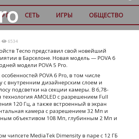
ro
ФТ
СЕТЬ
ИГРЫ
ОБЩЕСТВО
4
6534
ойств Tecno представил свой новейший
иятии в Барселоне. Новая модель — POVA 6
одней модели POVA 5 Pro.
особенностей POVA 6 Pro, в том числе
 с внутренним дизайнерским слоем и
су подсветки на секции камеры. В 6,78-
 технология AMOLED с разрешением Full
ния 120 Гц, а также встроенный в экран
онтальная камера с разрешением 32 Мп и
вным объективом 108 Мп, глубинным 2 Мп и
м чипсете MediaTek Dimensity в паре с 12 ГБ