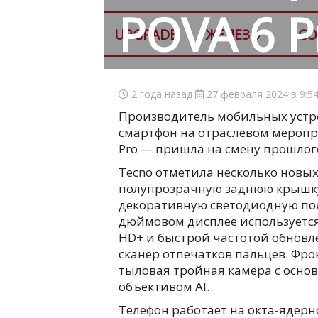
POVA 6 P
UPGRADE
ЖЕЛЕЗО
СО
2 года назад
27 февраля 2024 в 9:5
Производитель мобильных устр
смартфон на отраслевом меропр
Pro — пришла на смену прошлог
Tecno отметила несколько новых 
полупрозрачную заднюю крышку
декоративную светодиодную поло
дюймовом дисплее используется
HD+ и быстрой частотой обновле
сканер отпечатков пальцев. Фр
тыловая тройная камера с осно
объективом AI.
Телефон работает на окта-ядерно