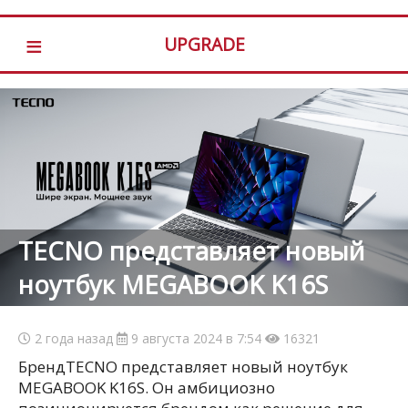
≡
UPGRADE
TECNO представляет новый
ноутбук MEGABOOK K16S
2 года назад
9 августа 2024 в 7:54
16321
БрендTECNO представляет новый ноутбук
MEGABOOK K16S. Он амбициозно