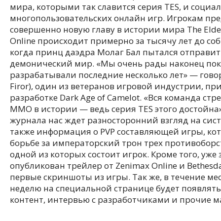
мира, которыми так славится серия TES, и соци
многопользовательских онлайн игр. Игрокам пр
совершенно новую главу в истории мира The Elder 
Online происходит примерно за тысячу лет до соб
когда принц даэдра Молаг Бал пытался отправит
демонический мир. «Мы очень рады наконец пока
разрабатывали последние несколько лет» — гово
Firor), один из ветеранов игровой индустрии, п
разработке Dark Age of Camelot. «Вся команда ст
ММО в истории — ведь серия TES этого достойна
журнала нас ждет разносторонний взгляд на сист
также информация о PVP составляющей игры, кот
борьбе за императорский трон трех противобор
одной из которых состоит игрок. Кроме того, уже 
опубликован трейлер от Zenimax Online и Bethesda
первые скриншоты из игры. Так же, в течение мес
неделю на специальной странице будет появлят
контент, интервью с разработчиками и прочие 