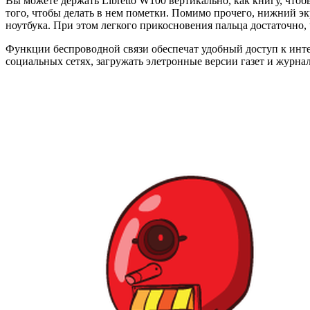
Вы можете держать Libretto W100 вертикально, как книгу, чтоб
того, чтобы делать в нем пометки. Помимо прочего, нижний эк
ноутбука. При этом легкого прикосновения пальца достаточно,
Функции беспроводной связи обеспечат удобный доступ к интерн
социальных сетях, загружать элетронные версии газет и журнал