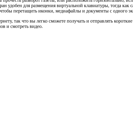
ы прочесть разворот газеты, или расположить горизонтально, ис
ран удобен для размещения виртуальной клавиатуры, тогда как 
 чтобы перетащить иконки, медиафайлы и документы с одного эк
ету, так что вы легко сможете получать и отправлять короткие 
ов и смотреть видео.