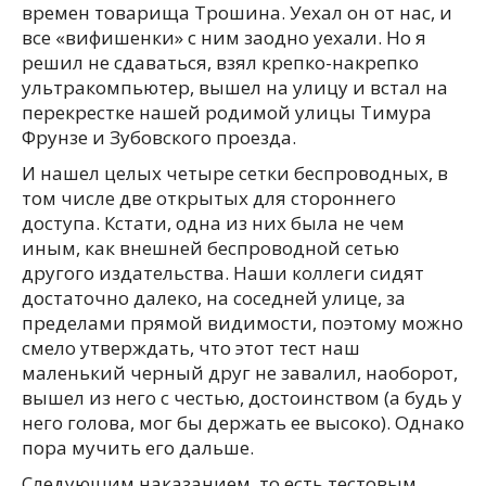
времен товарища Трошина. Уехал он от нас, и
все «вифишенки» с ним заодно уехали. Но я
решил не сдаваться, взял крепко-накрепко
ультракомпьютер, вышел на улицу и встал на
перекрестке нашей родимой улицы Тимура
Фрунзе и Зубовского проезда.
И нашел целых четыре сетки беспроводных, в
том числе две открытых для стороннего
доступа. Кстати, одна из них была не чем
иным, как внешней беспроводной сетью
другого издательства. Наши коллеги сидят
достаточно далеко, на соседней улице, за
пределами прямой видимости, поэтому можно
смело утверждать, что этот тест наш
маленький черный друг не завалил, наоборот,
вышел из него с честью, достоинством (а будь у
него голова, мог бы держать ее высоко). Однако
пора мучить его дальше.
Следующим наказанием, то есть тестовым