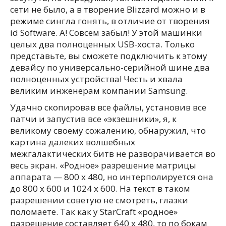
сети не было, а в творение Blizzard можно и в
режиме сингла гонять, в отличие от творения
id Software. А! Совсем забыл! У этой машинки
целых два полноценных USB-хоста. Только
представьте, вы сможете подключить к этому
девайсу по универсально-серийной шине два
полноценных устройства! Честь и хвала
великим инженерам компании Samsung.
Удачно скопировав все файлы, установив все
патчи и запустив все «экзешники», я, к
великому своему сожалению, обнаружил, что
картина далеких волшебных
межгалактических битв не разворачивается во
весь экран. «Родное» разрешение матрицы
аппарата — 800 x 480, но интерполируется она
до 800 х 600 и 1024 х 600. На текст в таком
разрешении советую не смотреть, глазки
поломаете. Так как у StarCraft «родное»
разрешение составляет 640 х 480, то по бокам