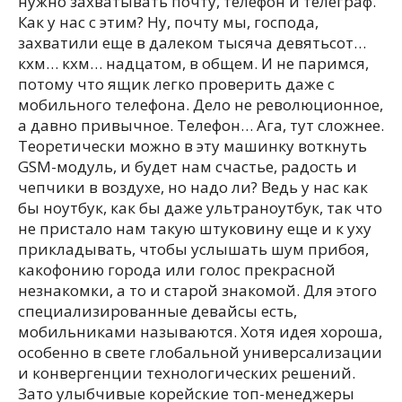
нужно захватывать почту, телефон и телеграф.
Как у нас с этим? Ну, почту мы, господа,
захватили еще в далеком тысяча девятьсот…
кхм… кхм… надцатом, в общем. И не паримся,
потому что ящик легко проверить даже с
мобильного телефона. Дело не революционное,
а давно привычное. Телефон… Ага, тут сложнее.
Теоретически можно в эту машинку воткнуть
GSM-модуль, и будет нам счастье, радость и
чепчики в воздухе, но надо ли? Ведь у нас как
бы ноутбук, как бы даже ультраноутбук, так что
не пристало нам такую штуковину еще и к уху
прикладывать, чтобы услышать шум прибоя,
какофонию города или голос прекрасной
незнакомки, а то и старой знакомой. Для этого
специализированные девайсы есть,
мобильниками называются. Хотя идея хороша,
особенно в свете глобальной универсализации
и конвергенции технологических решений.
Зато улыбчивые корейские топ-менеджеры