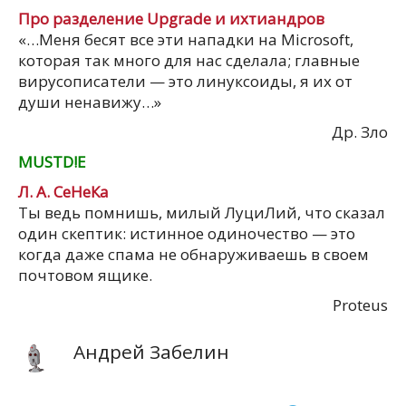
Про разделение Upgrade и ихтиандров
«…Меня бесят все эти нападки на Microsoft,
которая так много для нас сделала; главные
вирусописатели — это линуксоиды, я их от
души ненавижу…»
Др. Зло
MUSTD!E
Л. А. СеНеКа
Ты ведь помнишь, милый ЛуциЛий, что сказал
один скептик: истинное одиночество — это
когда даже спама не обнаруживаешь в своем
почтовом ящике.
Proteus
Андрей Забелин