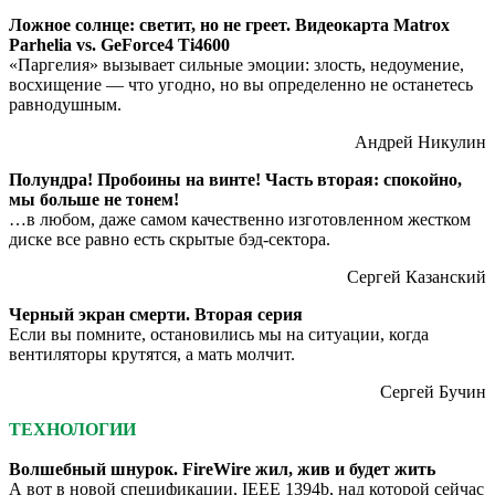
Ложное солнце: светит, но не греет. Видеокарта Matrox
Parhelia vs. GeForce4 Ti4600
«Паргелия» вызывает сильные эмоции: злость, недоумение,
восхищение — что угодно, но вы определенно не останетесь
равнодушным.
Андрей Никулин
Полундра! Пробоины на винте!
Часть вторая: спокойно,
мы больше не тонем!
…в любом, даже самом качественно изготовленном жестком
диске все равно есть скрытые бэд-сектора.
Сергей Казанский
Черный экран смерти. Вторая серия
Если вы помните, остановились мы на ситуации, когда
вентиляторы крутятся, а мать молчит.
Сергей Бучин
ТЕХНОЛОГИИ
Волшебный шнурок. FireWire жил, жив и будет жить
А вот в новой спецификации, IEEE 1394b, над которой сейчас