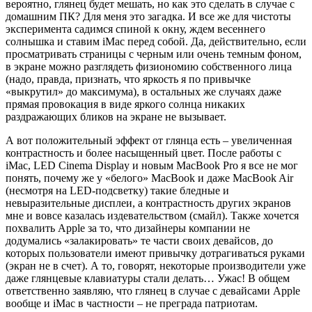
вероятно, глянец будет мешать, но как это сделать в случае с
домашним ПК? Для меня это загадка. И все же для чистоты
эксперимента садимся спиной к окну, ждем весеннего
солнышка и ставим iMac перед собой. Да, действительно, если
просматривать страницы с черным или очень темным фоном,
в экране можно разглядеть физиономию собственного лица
(надо, правда, признать, что яркость я по привычке
«выкрутил» до максимума), в остальных же случаях даже
прямая провокация в виде яркого солнца никаких
раздражающих бликов на экране не вызывает.
А вот положительный эффект от глянца есть – увеличенная
контрастность и более насыщенный цвет. После работы с
iMac, LED Cinema Display и новым MacBook Pro я все не мог
понять, почему же у «белого» MacBook и даже MacBook Air
(несмотря на LED-подсветку) такие бледные и
невыразительные дисплеи, а контрастность других экранов
мне и вовсе казалась издевательством (смайл). Также хочется
похвалить Apple за то, что дизайнеры компании не
додумались «залакировать» те части своих девайсов, до
которых пользователи имеют привычку дотрагиваться руками
(экран не в счет). А то, говорят, некоторые производители уже
даже глянцевые клавиатуры стали делать… Ужас! В общем
ответственно заявляю, что глянец в случае с девайсами Apple
вообще и iMac в частности – не преграда патриотам.