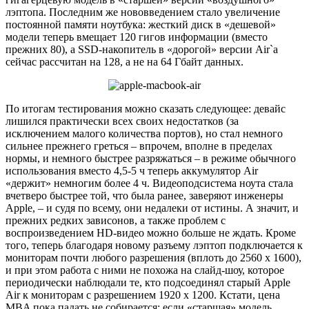
лэптопа. Последним же нововведением стало увеличение
постоянной памяти ноутбука: жесткий диск в «дешевой»
модели теперь вмещает 120 гигов информации (вместо
прежних 80), а SSD-накопитель в «дорогой» версии Air`а
сейчас рассчитан на 128, а не на 64 Гбайт данных.
По итогам тестирования можно сказать следующее: девайс
лишился практически всех своих недостатков (за
исключением малого количества портов), но стал немного
сильнее прежнего греться – впрочем, вполне в пределах
нормы, и немного быстрее разряжаться – в режиме обычного
использования вместо 4,5-5 ч теперь аккумулятор Air
«держит» немногим более 4 ч. Видеоподсистема ноута стала
вчетверо быстрее той, что была ранее, заверяют инженеры
Apple, – и судя по всему, они недалеки от истины. А значит, и
прежних редких зависонов, а также проблем с
воспроизведением HD-видео можно больше не ждать. Кроме
того, теперь благодаря новому разъему лэптоп подключается к
мониторам почти любого разрешения (вплоть до 2560 х 1600),
и при этом работа с ними не похожа на слайд-шоу, которое
периодически наблюдали те, кто подсоединял старый Apple
Air к мониторам с разрешением 1920 х 1200. Кстати, цена
MBA пока падать не собирается: если «старшая» модель