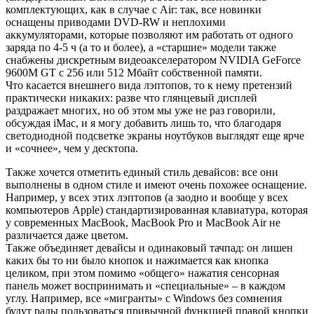
комплектующих, как в случае с Air: так, все новинки
оснащены приводами DVD-RW и неплохими
аккумуляторами, которые позволяют им работать от одного
заряда по 4-5 ч (а то и более), а «старшие» модели также
снабжены дискретным видеоакселератором NVIDIA GeForce
9600M GT c 256 или 512 Мбайт собственной памяти.
Что касается внешнего вида лэптопов, то к нему претензий
практически никаких: разве что глянцевый дисплей
раздражает многих, но об этом мы уже не раз говорили,
обсуждая iMac, и я могу добавить лишь то, что благодаря
светодиодной подсветке экраны ноутбуков выглядят еще ярче
и «сочнее», чем у десктопа.
Также хочется отметить единый стиль девайсов: все они
выполнены в одном стиле и имеют очень похожее оснащение.
Например, у всех этих лэптопов (а заодно и вообще у всех
компьютеров Apple) стандартизированная клавиатура, которая
у современных MacBook, MacBook Pro и MacBook Air не
различается даже цветом.
Также объединяет девайсы и одинаковый тачпад: он лишен
каких бы то ни было кнопок и нажимается как кнопка
целиком, при этом помимо «общего» нажатия сенсорная
панель может воспринимать и «специальные» – в каждом
углу. Например, все «мигранты» с Windows без сомнения
будут рады пользоваться привычной функцией правой кнопки