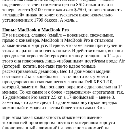
подешевела за счет снижения цен на SSD-накопители и
теперь вместо $3100 стоит каких-то $2500, то вот стоимость
«младшей» никак не хочет опускаться ниже изначально
установленных 1799 баксов. А жаль…
Новые MacBook и MacBook Pro
Ну и наконец, сладкое (смайл) – новенькие, свеженькие,
прямо с конвейера, MacBook и MacBook Pro в стильном
алюминиевом корпусе. Первое, что замечаешь при изучении
этих аппаратов: они очень тонкие. И действительно, все они
преодолели «гроссмейстерскую» планку толщины в 1″ – до
этого она покорялась лишь «избранным» ноутбукам вроде Air
(который, кстати, все-таки где-то вдвое тоньше
рассматриваемых девайсов). Вес 13-дюймовой модели
составляет 2 кг с копейками – в точности как у моего
преждевременно скончавшегося лэптопа Dell XPS 1210,
который, заметим, был оснащен экраном с диагональю на 1″
меньше. То же самое и с более «серьезными» агрегатами: так,
15-дюймовый Pro весит 2,5 кг, а 17-дюймовый – менее 3.
Заметим, что даже среди 15-дюймовых ноутбуков нередко
можно найти модели с весом более этих самых 3 кг.
При этом такая компактность объясняется именно
технологией производства ноутов и материалом корпуса
(анодированный алюминий), а вовсе не экономией на