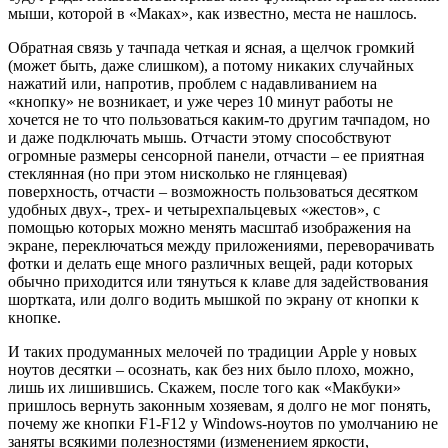
мыши, которой в «Маках», как известно, места не нашлось.
Обратная связь у тачпада четкая и ясная, а щелчок громкий
(может быть, даже слишком), а потому никаких случайных
нажатий или, напротив, проблем с надавливанием на
«кнопку» не возникает, и уже через 10 минут работы не
хочется не то что пользоваться каким-то другим тачпадом, но
и даже подключать мышь. Отчасти этому способствуют
огромные размеры сенсорной панели, отчасти – ее приятная
стеклянная (но при этом нисколько не глянцевая)
поверхность, отчасти – возможность пользоваться десятком
удобных двух-, трех- и четырехпальцевых «жестов», с
помощью которых можно менять масштаб изображения на
экране, переключаться между приложениями, переворачивать
фотки и делать еще много различных вещей, ради которых
обычно приходится или тянуться к клаве для задействования
шортката, или долго водить мышкой по экрану от кнопки к
кнопке.
И таких продуманных мелочей по традиции Apple у новых
ноутов десятки – осознать, как без них было плохо, можно,
лишь их лишившись. Скажем, после того как «Макбуки»
пришлось вернуть законным хозяевам, я долго не мог понять,
почему же кнопки F1-F12 у Windows-ноутов по умолчанию не
заняты всякими полезностями (изменением яркости,