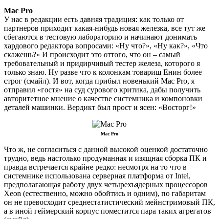
Mac Pro
У нас в редакции есть давняя традиция: как только от
партнеров приходит какая-нибудь новая железка, все тут же
сбегаются в тестовую лабораторию и начинают донимать
хардового редактора вопросами: «Ну что?», «Ну как?», «Что
скажешь?» И происходит это оттого, что он – самый
требовательный и придирчивый тестер железа, которого я
только знаю. Ну разве что к колонкам товарищ Енин более
строг (смайл). И вот, когда прибыл новенький Mac Pro, я
отправил «гостя» на суд сурового критика, дабы получить
авторитетное мнение о качестве системника и компоновки
деталей машинки. Вердикт был прост и ясен: «Восторг!»
Mac Pro
Что ж, не согласиться с данной высокой оценкой достаточно
трудно, ведь настолько продуманная и изящная сборка ПК и
правда встречается крайне редко: несмотря на то что в
системнике использована серверная платформа от Intel,
предполагающая работу двух четырехъядерных процессоров
Xeon (естественно, можно обойтись и одним), по габаритам
он не превосходит среднестатистический мейнстримовый ПК,
а в иной геймерский корпус поместится пара таких агрегатов