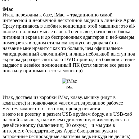
iMac
Итак, переходим к базе, iMac, – традиционно самой
интересной и необычной десктопной модели в линейке Apple.
Сразу признаюсь в любви к концепции этой машинки: это all-
in-one в полном смысле слова. То есть все, начиная от блока
питания и экрана и до беспроводных адаптеров и веб-камеры,
помещается в одном стильном корпусе из дюраля (это
название мне нравится как-то больше, чем официальное
«анодированный алюминий»), и лишь небольшой выступ под
экраном да разрез слотового DVD-привода на боковой стенке
выдают в девайсе полноценный ПК (хотя многие все равно
поначалу принимают его за монитор).
iMac
Итак, достаем из коробки iMac, клаву, мышку (идут в
комплекте) и подключаем «автоматизированное рабочее
место»: компьютер – на стол, провод питания –
в него и в розетку, в разъем USB врубаем борду, а в USB-хаб
на оной – мышку, нажимаем единственную имеющуюся на
девайсе кнопку (включения), 30 секунд – и мы уже в
интернете (стандартные для Apple быстрая загрузка и
встроенные беспроводные адаптеры ведь никуда не делись).