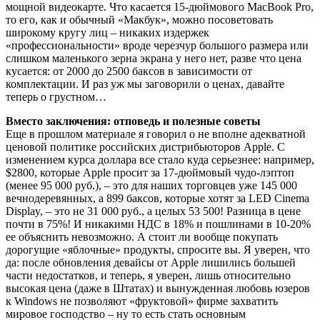
мощной видеокарте. Что касается 15-дюймового MacBook Pro,
то его, как и обычный «Макбук», можно посоветовать
широкому кругу лиц – никаких издержек
«профессиональности» вроде черезчур большого размера или
слишком маленького зерна экрана у него нет, разве что цена
кусается: от 2000 до 2500 баксов в зависимости от
комплектации. И раз уж мы заговорили о ценах, давайте
теперь о грустном…
Вместо заключения: отповедь и полезные советы
Еще в прошлом материале я говорил о не вполне адекватной
ценовой политике российских дистрибьюторов Apple. С
изменением курса доллара все стало куда серьезнее: например,
$2800, которые Apple просит за 17-дюймовый чудо-лэптоп
(менее 95 000 руб.), – это для наших торговцев уже 145 000
вечнодеревянных, а 899 баксов, которые хотят за LED Cinema
Display, – это не 31 000 руб., а целых 53 500! Разница в цене
почти в 75%! И никакими НДС в 18% и пошлинами в 10-20%
ее объяснить невозможно. А стоит ли вообще покупать
дорогущие «яблочные» продукты, спросите вы. Я уверен, что
да: после обновления девайсы от Apple лишились большей
части недостатков, и теперь, я уверен, лишь относительно
высокая цена (даже в Штатах) и вынужденная любовь юзеров
к Windows не позволяют «фруктовой» фирме захватить
мировое господство – ну то есть стать основным