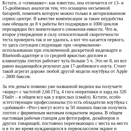
Кстати, о «семнашке»: как известно, она отличается от 13- и
15-дюймовых аналогов тем, что оснащена несъемной
батареей, поменять которую можно только в авторизованном
сервис-центре. В качестве компенсации за такие неудобства
нам обещали до 8 ч работы без подзарядки и 1000 циклов
перезарядки без значительного снижения емкости. Что ж,
второе утверждение в силу относительной скоротечности
теста проверить так и не удалось, а вот что касается первого,
то здесь ситуация следующая: при «нормальном»
использовании при отключенной дискретной видеокарте и
Bluetooth-адаптере и со средней яркостью дисплея и
клавиатуры лэптоп работает чуть больше 5 ч. Это не 8, но все
равно выдающийся результат для 17-дюймового ноута. Стоит
такой агрегат дороже любой другой модели ноутбука от Apple
– 2800 баксов.
За эти деньги помимо уже названной видюхи вы получаете
«корку» с частотой 2,66 ГГц, 4 гига оперативки и хард на 320
Гбайт – в общем все как у взрослых (смайл). Кстати, особо
эстетствующие профессионалы (то есть обладатели ноутбука с
«добавкой» «Pro») могут всего за 50 лишних баксов получить
лэптоп с фирменным матовым покрытием экрана. В общем
настоящая рабочая станция для фотографов, дизайнеров и
других товарищей, постоянно переезжающих с места на место
и в то же время нуждающихся в первоклассном экране и