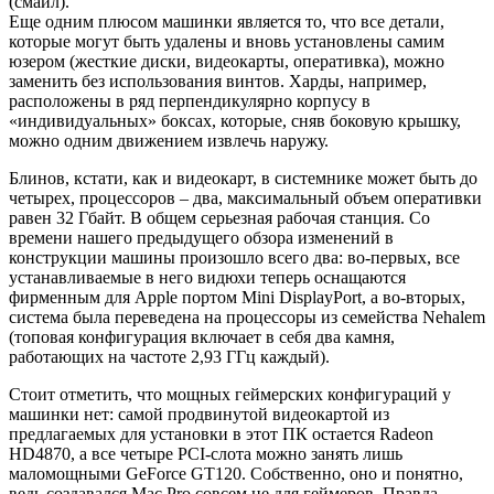
(смайл).
Еще одним плюсом машинки является то, что все детали,
которые могут быть удалены и вновь установлены самим
юзером (жесткие диски, видеокарты, оперативка), можно
заменить без использования винтов. Харды, например,
расположены в ряд перпендикулярно корпусу в
«индивидуальных» боксах, которые, сняв боковую крышку,
можно одним движением извлечь наружу.
Блинов, кстати, как и видеокарт, в системнике может быть до
четырех, процессоров – два, максимальный объем оперативки
равен 32 Гбайт. В общем серьезная рабочая станция. Со
времени нашего предыдущего обзора изменений в
конструкции машины произошло всего два: во-первых, все
устанавливаемые в него видюхи теперь оснащаются
фирменным для Apple портом Mini DisplayPort, а во-вторых,
система была переведена на процессоры из семейства Nehalem
(топовая конфигурация включает в себя два камня,
работающих на частоте 2,93 ГГц каждый).
Стоит отметить, что мощных геймерских конфигураций у
машинки нет: самой продвинутой видеокартой из
предлагаемых для установки в этот ПК остается Radeon
HD4870, а все четыре PCI-слота можно занять лишь
маломощными GeForce GT120. Собственно, оно и понятно,
ведь создавался Mac Pro совсем не для геймеров. Правда,