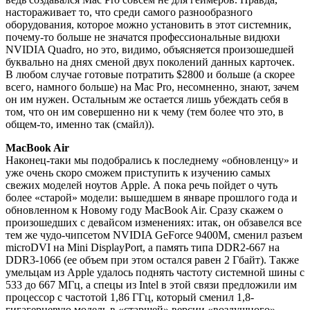
настораживает то, что среди самого разнообразного
оборудования, которое можно установить в этот системник,
почему-то больше не значатся профессиональные видюхи
NVIDIA Quadro, но это, видимо, объясняется произошедшей
буквально на днях сменой двух поколений данных карточек.
В любом случае готовые потратить $2800 и больше (а скорее
всего, намного больше) на Mac Pro, несомненно, знают, зачем
он им нужен. Остальным же остается лишь убеждать себя в
том, что он им совершенно ни к чему (тем более что это, в
общем-то, именно так (смайл)).
MacBook Air
Наконец-таки мы подобрались к последнему «обновленцу» и
уже очень скоро сможем приступить к изучению самых
свежих моделей ноутов Apple. А пока речь пойдет о чуть
более «старой» модели: вышедшем в январе прошлого года и
обновленном к Новому году MacBook Air. Сразу скажем о
произошедших с девайсом изменениях: итак, он обзавелся все
тем же чудо-чипсетом NVIDIA GeForce 9400M, сменил разъем
microDVI на Mini DisplayPort, а память типа DDR2-667 на
DDR3-1066 (ее объем при этом остался равен 2 Гбайт). Также
умельцам из Apple удалось поднять частоту системной шины с
533 до 667 МГц, а спецы из Intel в этой связи предложили им
процессор с частотой 1,86 ГГц, который сменил 1,8-
гигагерцевую модель в «старшей» версии «воздушного»