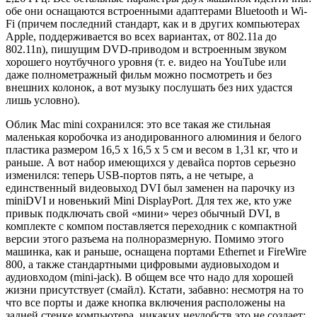
обе они оснащаются встроенными адаптерами Bluetooth и Wi-
Fi (причем последний стандарт, как и в других компьютерах
Apple, поддерживается во всех вариантах, от 802.11a до
802.11n), пишущим DVD-приводом и встроенным звуком
хорошего ноутбучного уровня (т. е. видео на YouTube или
даже полнометражный фильм можно посмотреть и без
внешних колонок, а вот музыку послушать без них удастся
лишь условно).
Облик Mac mini сохранился: это все такая же стильная
маленькая коробочка из анодированного алюминия и белого
пластика размером 16,5 х 16,5 х 5 см и весом в 1,31 кг, что и
раньше. А вот набор имеющихся у девайса портов серьезно
изменился: теперь USB-портов пять, а не четыре, а
единственный видеовыход DVI был заменен на парочку из
miniDVI и новенький Mini DisplayPort. Для тех же, кто уже
привык подключать свой «мини» через обычный DVI, в
комплекте с компом поставляется переходник с компактной
версии этого разъема на полноразмерную. Помимо этого
машинка, как и раньше, оснащена портами Ethernet и FireWire
800, а также стандартными цифровыми аудиовыходом и
аудиовходом (mini-jack). В общем все что надо для хорошей
жизни присутствует (смайл). Кстати, забавно: несмотря на то
что все порты и даже кнопка включения расположены на
задней стенке компьютера, никаких неудобств это не создает: