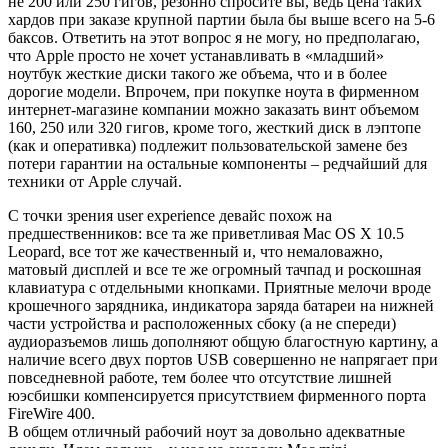
не 200 или 250 гигов, резонно спросите вы, ведь цена таких
хардов при заказе крупной партии была бы выше всего на 5-6
баксов. Ответить на этот вопрос я не могу, но предполагаю,
что Apple просто не хочет устанавливать в «младший»
ноутбук жесткие диски такого же объема, что и в более
дорогие модели. Впрочем, при покупке ноута в фирменном
интернет-магазине компании можно заказать винт объемом
160, 250 или 320 гигов, кроме того, жесткий диск в лэптопе
(как и оперативка) подлежит пользовательской замене без
потери гарантии на остальные компоненты – редчайший для
техники от Apple случай.
С точки зрения user experience девайс похож на
предшественников: все та же приветливая Mac OS X 10.5
Leopard, все тот же качественный и, что немаловажно,
матовый дисплей и все те же огромный тачпад и роскошная
клавиатура с отдельными кнопками. Приятные мелочи вроде
крошечного зарядника, индикатора заряда батареи на нижней
части устройства и расположенных сбоку (а не спереди)
аудиоразъемов лишь дополняют общую благостную картину, а
наличие всего двух портов USB совершенно не напрягает при
повседневной работе, тем более что отсутствие лишней
юэсбишки компенсируется присутствием фирменного порта
FireWire 400.
В общем отличный рабочий ноут за довольно адекватные