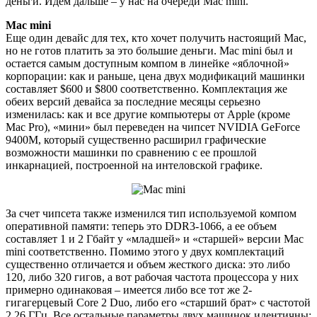
деньги. Идем дальше – у нас на очереди Mac mini.
Mac mini
Еще один девайс для тех, кто хочет получить настоящий Mac,
но не готов платить за это большие деньги. Mac mini был и
остается самым доступным компом в линейке «яблочной»
корпорации: как и раньше, цена двух модификаций машинки
составляет $600 и $800 соответственно. Комплектация же
обеих версий девайса за последние месяцы серьезно
изменилась: как и все другие компьютеры от Apple (кроме
Mac Pro), «мини» был переведен на чипсет NVIDIA GeForce
9400M, который существенно расширил графические
возможности машинки по сравнению с ее прошлой
инкарнацией, построенной на интеловской графике.
За счет чипсета также изменился тип используемой компом
оперативной памяти: теперь это DDR3-1066, а ее объем
составляет 1 и 2 Гбайт у «младшей» и «старшей» версии Mac
mini соответственно. Помимо этого у двух комплектаций
существенно отличается и объем жесткого диска: это либо
120, либо 320 гигов, а вот рабочая частота процессора у них
примерно одинаковая – имеется либо все тот же 2-
гигагерцевый Core 2 Duo, либо его «старший брат» с частотой
2,26 ГГц. Все остальные параметры двух машинок идентичны: