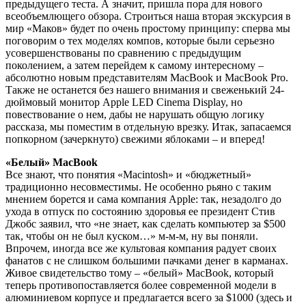
предыдущего теста. А значит, пришла пора для нового
всеобъемлющего обзора. Строиться наша вторая экскурсия в
мир «Маков» будет по очень простому принципу: сперва мы
поговорим о тех моделях компов, которые были серьезно
усовершенствованы по сравнению с предыдущим
поколением, а затем перейдем к самому интересному –
абсолютно новым представителям MacBook и MacBook Pro.
Также не останется без нашего внимания и свеженький 24-
дюймовый монитор Apple LED Cinema Display, но
повествование о нем, дабы не нарушать общую логику
рассказа, мы поместим в отдельную врезку. Итак, запасаемся
попкорном (зачеркнуто) свежими яблоками – и вперед!
«Белый» MacBook
Все знают, что понятия «Macintosh» и «бюджетный»
традиционно несовместимы. Не особенно рьяно с таким
мнением борется и сама компания Apple: так, незадолго до
ухода в отпуск по состоянию здоровья ее президент Стив
Джобс заявил, что «не знает, как сделать компьютер за $500
так, чтобы он не был куском…» м-м-м, ну вы поняли.
Впрочем, иногда все же культовая компания радует своих
фанатов с не слишком большими пачками денег в карманах.
Живое свидетельство тому – «белый» MacBook, который
теперь противопоставляется более современной модели в
алюминиевом корпусе и предлагается всего за $1000 (здесь и