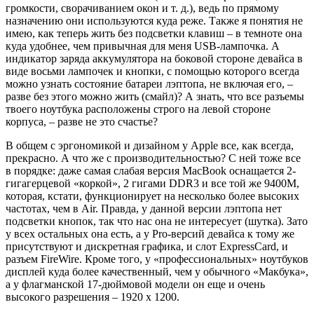
громкости, сворачиванием окон и т. д.), ведь по прямому
назначению они используются куда реже. Также я понятия не
имею, как теперь жить без подсветки клавиш – в темноте она
куда удобнее, чем привычная для меня USB-лампочка. А
индикатор заряда аккумулятора на боковой стороне девайса в
виде восьми лампочек и кнопки, с помощью которого всегда
можно узнать состояние батареи лэптопа, не включая его, –
разве без этого можно жить (смайл)? А знать, что все разъемы
твоего ноутбука расположены строго на левой стороне
корпуса, – разве не это счастье?
В общем с эргономикой и дизайном у Apple все, как всегда,
прекрасно. А что же с производительностью? С ней тоже все
в порядке: даже самая слабая версия MacBook оснащается 2-
гигагерцевой «коркой», 2 гигами DDR3 и все той же 9400M,
которая, кстати, функционирует на несколько более высоких
частотах, чем в Air. Правда, у данной версии лэптопа нет
подсветки кнопок, так что нас она не интересует (шутка). Зато
у всех остальных она есть, а у Pro-версий девайса к тому же
присутствуют и дискретная графика, и слот ExpressCard, и
разъем FireWire. Кроме того, у «профессиональных» ноутбуков
дисплей куда более качественный, чем у обычного «Макбука»,
а у флагманской 17-дюймовой модели он еще и очень
высокого разрешения – 1920 х 1200.