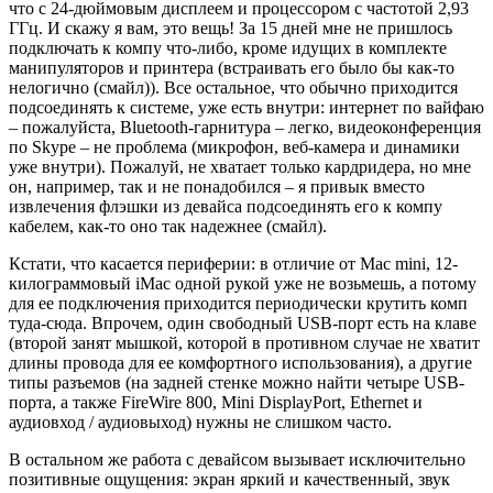
что с 24-дюймовым дисплеем и процессором с частотой 2,93
ГГц. И скажу я вам, это вещь! За 15 дней мне не пришлось
подключать к компу что-либо, кроме идущих в комплекте
манипуляторов и принтера (встраивать его было бы как-то
нелогично (смайл)). Все остальное, что обычно приходится
подсоединять к системе, уже есть внутри: интернет по вайфаю
– пожалуйста, Bluetooth-гарнитура – легко, видеоконференция
по Skype – не проблема (микрофон, веб-камера и динамики
уже внутри). Пожалуй, не хватает только кардридера, но мне
он, например, так и не понадобился – я привык вместо
извлечения флэшки из девайса подсоединять его к компу
кабелем, как-то оно так надежнее (смайл).
Кстати, что касается периферии: в отличие от Mac mini, 12-
килограммовый iMac одной рукой уже не возьмешь, а потому
для ее подключения приходится периодически крутить комп
туда-сюда. Впрочем, один свободный USB-порт есть на клаве
(второй занят мышкой, которой в противном случае не хватит
длины провода для ее комфортного использования), а другие
типы разъемов (на задней стенке можно найти четыре USB-
порта, а также FireWire 800, Mini DisplayPort, Ethernet и
аудиовход / аудиовыход) нужны не слишком часто.
В остальном же работа с девайсом вызывает исключительно
позитивные ощущения: экран яркий и качественный, звук