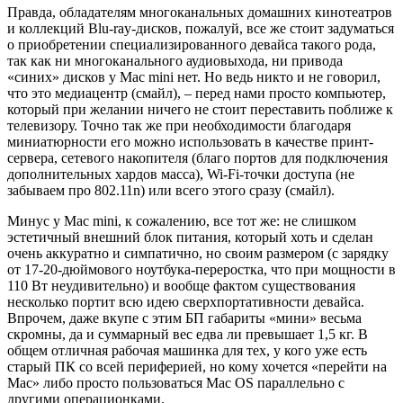
Правда, обладателям многоканальных домашних кинотеатров
и коллекций Blu-ray-дисков, пожалуй, все же стоит задуматься
о приобретении специализированного девайса такого рода,
так как ни многоканального аудиовыхода, ни привода
«синих» дисков у Mac mini нет. Но ведь никто и не говорил,
что это медиацентр (смайл), – перед нами просто компьютер,
который при желании ничего не стоит переставить поближе к
телевизору. Точно так же при необходимости благодаря
миниатюрности его можно использовать в качестве принт-
сервера, сетевого накопителя (благо портов для подключения
дополнительных хардов масса), Wi-Fi-точки доступа (не
забываем про 802.11n) или всего этого сразу (смайл).
Минус у Mac mini, к сожалению, все тот же: не слишком
эстетичный внешний блок питания, который хоть и сделан
очень аккуратно и симпатично, но своим размером (с зарядку
от 17-20-дюймового ноутбука-переростка, что при мощности в
110 Вт неудивительно) и вообще фактом существования
несколько портит всю идею сверхпортативности девайса.
Впрочем, даже вкупе с этим БП габариты «мини» весьма
скромны, да и суммарный вес едва ли превышает 1,5 кг. В
общем отличная рабочая машинка для тех, у кого уже есть
старый ПК со всей периферией, но кому хочется «перейти на
Mac» либо просто пользоваться Mac OS параллельно с
другими операционками.