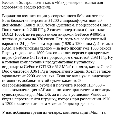
Весело и быстро, почти как в «Макдоналдсе», только для
здоровья не вредно (смайл).
Вариантов комплектации у современного iMac аж четыре.
Есть бюджетная версия за $1200 с широкоформатным 20-
дюймовым (1680 х 1050 точек) дисплеем, процессором Core 2
Duo с частотой 2,66 ГГц, 2 гигами оперативки (опять-таки
DDR3-1066), интегрированной видюхой GeForce 9400M и
жестким диском на 320 гигов. Есть чуть менее бюджетный
вариант с 24-дюймовым экраном (1920 х 1200 пикс.), 4 гигами
RAM и 640-гиговым хардом – за него просят уже 1500 баксов.
Еще чуть дороже – 1800 баксов – стоит версия с дискретным
видео (GeForce GT120) и процессором с частотой 2,93 ГГц. Ну
а топовая комплектация предусматривает установку
видеокарты GeForce GT130 с 512 Мбайт памяти, камня Core 2
Duo с частотой 3,06 ГГц и терабайтного харда. Хотят за такое
удовольствие 2200 «зеленых». Если же вам нужна видеокарта
помощнее, добавьте к этой сумме какие-то 50
североамериканских рублей и получите Radeon HD4850 –
такая комплектация «Аймака» потянет практически все игры,
существующие для Mac OS, да и после установки Windows
будет непросто найти игрушку, которая при разрешении 1920
х 1200 окажется слишком «тяжелой» для «радеона».
У нас побывала третья из четырех комплектаций iMac – та,