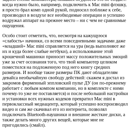
когда нужно было, например, подключить к Mac mini флэшку,
я просто брал комп одной рукой, подносил поближе к себе,
производил в воздухе все необходимые операции и успешно
водружал аппарат на прежнее место – ни с чем не сравнимые
ощущения.
Особо стоит отметить, что, несмотря на кажущуюся
«слабость» начинки, со всеми повседневными задачами даже
«младший» Mac mini справляется на ура (ведь выполняют же
их и куда более слабые нетбуки), а использование этой
крошечной машинки приносит массу положительных эмоций
уже за счет осознания того, что твой компьютер целиком
поместился на подложенную под него книгу средних
размеров. И вообще такие размеры ПК дают обладателям
девайса необычайную свободу действий: скажем я достал из
закромов фирменный эппловский пульт ДУ (он по-прежнему
работает с любым компом компании, но в комплекте с ними
почему-то уже не поставляется) и после небольшой настройки
и установки всех нужных кодеков превратил Mac mini в
первоклассный медиацентр, который успешно воспроизводил
видео и сам же скачивал его из интернета, позволял
подключать Bluetooth-наушники и внешние жесткие диски, а
также делать много других вещей, которые мне не
пригодились (смайл).