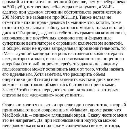
громкий и относительно неплохой (лучше, чем у «чебурашек»
за 500 руб.), встроенная веб-камера не «шумит», а Wi-Fi-
адаптер при удачном стечении обстоятельств разгоняется до
200 Мбит/с (не забываем про 802.11n). Также нельзя не
отметить «тихий нрав» девайса (к «мини» это, кстати, тоже
относится), услышать работу которого можно, только вставив
диск в CD-привод, – дают о себе знать грамотная компоновка,
использование ноутбучных компонентов и фирменные
супертихие вентиляторы с огромным количеством лопастей.
В общем, если не нужна запредельная производительность, то
iMac – лучший кандидат на роль настольного компьютера из
всех, которых я знаю, и только невозможность полноценного
апгрейда (который, впрочем, требуется далеко не каждому
пользователю) может остановить меня от того, чтобы назвать
его идеальным. Хотя заметим, что расширить объем
оперативки (до 8 гигов) или заменить жесткий диск все же
можно – надо только обзавестись бытовыми присосками.
Зачем? Чтобы снять переднее стекло на экране, за которым
спрятаны все «держащие» корпус винты.
Отдельно хочется сказать и про еще один недостаток, который
приписывают всем современным «Макам», кроме разве что
MacBook Air, – слишком глянцевый экран. Скажу честно: меня
это не напрягает. Да, при использовании ноутбука можно
ненароком оказаться под ярким солнечным светом, и тогда,