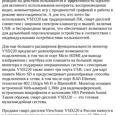
реакции на действия пользователя и эффективности идеален
для активного использования интернета, воспроизведения
видео, компьютерных игр с продвинутой графикой и работы в
режиме многозадачности. А для тех, кто хотел бы
использовать VSD220 как традиционный ПК, смарт-дисплей
совместим с широким спектром клавиатур и мышей, включая
USB- и беспроводные модели, что обеспечивает возможности
для дальнейшей персонализации устройства в соответствии с
индивидуальными потребностями пользователей.
Для еще большего расширения функциональности монитор
VSD220 предлагает разнообразные возможности
подключения, в том числе порт Micro HDMI для вывода
изображения с ноутбука или планшета на большой экран
монитора и поддержки операционных систем с сенсорным
вводом. VSD220 также имеет три порта USB, слот для карт
памяти Micro SD и предусматривает разнообразные способы
подключения к сетям, в том числе порт RJ45 Ethernet,
технологии 802.11b/g/n Wi-Fi и Bluetooth®. Монитор оснащен
встроенной Web-камерой 1,3Мп для видеоконференций,
встроенным микрофоном и колонками SRS Premium Sound.
Таким образом, смарт-дисплей VSD220 — это готовая
мультимедийная система.
Продажи смарт-дисплея ViewSonic VSD220 в России начнутся