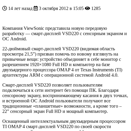
14 лет назад
3 октября 2012 в 15:05
1285
Компания ViewSonic представила новую передовую
разработку — смарт-дисплей VSD220 с сенсорным экраном и
ОС Android.
22-дюймовый смарт-дисплей VSD220 (видимая область
просмотра 21,5”) призван помочь по новому взглянуть на
привычные вещи: устройство объединяет в себе монитор с
разрешением 1920×1080 Full HD и компьютер на базе
двухъядерного процессора OMAP 4 от Texas Instruments (TI)
архитектуры ARM с операционной системой Android 4.0.
Смарт-дисплей VSD220 позволяет пользователям
подключаться к сети интернет без помощи ПК. Благодаря
сенсорному экрану, воспринимающему касания в двух точках,
и встроенной ОС Android пользователи получают все
традиционные «планшетные» возможности, a кроме того –
22” сенсорный экран Full HD и мощный компьютер.
Оснащенный интеллектуальным двухъядерным процессором
TI OMAP 4 смарт-дисплей VSD220 по своей скорости